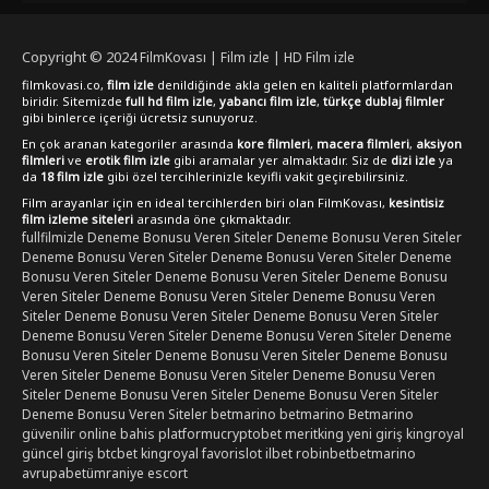
yaşayabilirsiniz.
Copyright © 2024
FilmKovası | Film izle | HD Film izle
filmkovasi.co,
film izle
denildiğinde akla gelen en kaliteli platformlardan
biridir. Sitemizde
full hd film izle
,
yabancı film izle
,
türkçe dublaj filmler
gibi binlerce içeriği ücretsiz sunuyoruz.
En çok aranan kategoriler arasında
kore filmleri
,
macera filmleri
,
aksiyon
filmleri
ve
erotik film izle
gibi aramalar yer almaktadır. Siz de
dizi izle
ya
da
18 film izle
gibi özel tercihlerinizle keyifli vakit geçirebilirsiniz.
Film arayanlar için en ideal tercihlerden biri olan FilmKovası,
kesintisiz
film izleme siteleri
arasında öne çıkmaktadır.
fullfilmizle
Deneme Bonusu Veren Siteler
Deneme Bonusu Veren Siteler
Deneme Bonusu Veren Siteler
Deneme Bonusu Veren Siteler
Deneme
Bonusu Veren Siteler
Deneme Bonusu Veren Siteler
Deneme Bonusu
Veren Siteler
Deneme Bonusu Veren Siteler
Deneme Bonusu Veren
Siteler
Deneme Bonusu Veren Siteler
Deneme Bonusu Veren Siteler
Deneme Bonusu Veren Siteler
Deneme Bonusu Veren Siteler
Deneme
Bonusu Veren Siteler
Deneme Bonusu Veren Siteler
Deneme Bonusu
Veren Siteler
Deneme Bonusu Veren Siteler
Deneme Bonusu Veren
Siteler
Deneme Bonusu Veren Siteler
Deneme Bonusu Veren Siteler
Deneme Bonusu Veren Siteler
betmarino
betmarino
Betmarino
güvenilir online bahis platformu
cryptobet
meritking yeni giriş
kingroyal
güncel giriş
btcbet
kingroyal
favorislot
ilbet
robinbet
betmarino
avrupabet
ümraniye escort