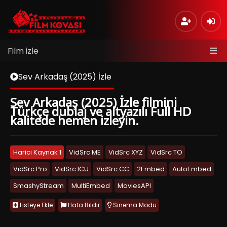
Film izle
Sev Arkadaş (2025) İzle
Sev Arkadaş (2025) İzle filmini
Türkçe dublaj ve altyazılı Full HD
kalitede hemen izleyin.
Harici Kaynak 1
VidSrc ME
VidSrc XYZ
VidSrc TO
VidSrc Pro
VidSrc ICU
VidSrc CC
2Embed
AutoEmbed
SmashyStream
MultiEmbed
MoviesAPI
Listeye Ekle
Hata Bildir
Sinema Modu