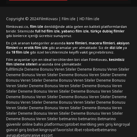
fantastik türlerini seven izleyiciler için kaçırılmayacak bir
deneyim sunuyor.
Copyright © 2024
FilmKovası | Film izle | HD Film izle
filmkovasi.co,
film izle
denildiğinde akla gelen en kaliteli platformlardan
biridir. Sitemizde
full hd film izle
,
yabancı film izle
,
türkçe dublaj filmler
gibi binlerce içeriği ücretsiz sunuyoruz.
En çok aranan kategoriler arasında
kore filmleri
,
macera filmleri
,
aksiyon
filmleri
ve
erotik film izle
gibi aramalar yer almaktadır. Siz de
dizi izle
ya
da
18 film izle
gibi özel tercihlerinizle keyifli vakit geçirebilirsiniz.
Film arayanlar için en ideal tercihlerden biri olan FilmKovası,
kesintisiz
film izleme siteleri
arasında öne çıkmaktadır.
fullfilmizle
Deneme Bonusu Veren Siteler
Deneme Bonusu Veren Siteler
Deneme Bonusu Veren Siteler
Deneme Bonusu Veren Siteler
Deneme
Bonusu Veren Siteler
Deneme Bonusu Veren Siteler
Deneme Bonusu
Veren Siteler
Deneme Bonusu Veren Siteler
Deneme Bonusu Veren
Siteler
Deneme Bonusu Veren Siteler
Deneme Bonusu Veren Siteler
Deneme Bonusu Veren Siteler
Deneme Bonusu Veren Siteler
Deneme
Bonusu Veren Siteler
Deneme Bonusu Veren Siteler
Deneme Bonusu
Veren Siteler
Deneme Bonusu Veren Siteler
Deneme Bonusu Veren
Siteler
Deneme Bonusu Veren Siteler
Deneme Bonusu Veren Siteler
Deneme Bonusu Veren Siteler
betmarino
betmarino
Betmarino
güvenilir online bahis platformu
cryptobet
meritking yeni giriş
kingroyal
güncel giriş
btcbet
kingroyal
favorislot
ilbet
robinbet
betmarino
avrupabet
ümraniye escort