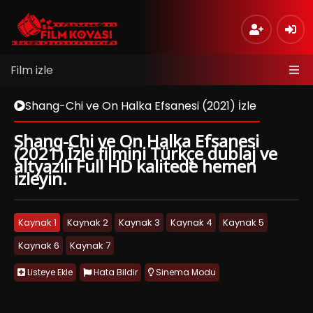
Film izle
Shang-Chi ve On Halka Efsanesi (2021) İzle
Shang-Chi ve On Halka Efsanesi
(2021) İzle filmini Türkçe dublaj ve
altyazılı Full HD kalitede hemen
izleyin.
Kaynak 1
Kaynak 2
Kaynak 3
Kaynak 4
Kaynak 5
Kaynak 6
Kaynak 7
Listeye Ekle
Hata Bildir
Sinema Modu