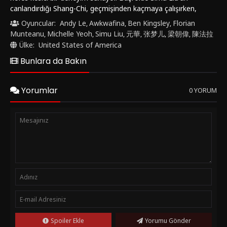
canlandırdığı Shang-Chi, geçmişinden kaçmaya çalışırken,
babası tarafından yönetilen tehlikeli On Halka
Oyuncular:
Andy Le
Awkwafina
Ben Kingsley
Florian
,
,
,
Organizasyonu'nun varlığıyla yüzleşmek zorunda kalır.
Munteanu
Michelle Yeoh
Simu Liu
元華
张梦儿
梁朝偉
陳法拉
,
,
,
,
,
,
Yönetmen koltuğunda Destin Daniel Cretton'un oturduğu
Ülke:
United States of America
film, Kevin Feige ve Jonathan Schwartz'ın yapımcılığında
Bunlara da Bakın
hayata geçirilmiştir.Shang-Chi Ve On Halka Efsanesi,
izleyicilere etkileyici görsel efektler ve dikkat çekici aksiyon
sahneleri sunarak kendine hayran bırakıyor. Hikaye, Shang-
Yorumlar
0 YORUM
Chi'nin içsel mücadelesini ve ailesiyle kurduğu karmaşık ilişkiyi
merkeze alırken, karakterlerin derinlikli gelişimi de dikkat
çekici bir şekilde işlenmiştir. Awkwafina ve 梁朝偉 gibi
yetenekli oyuncuların da performanslarıyla film, seyircileri
soluksuz bırakacak.Shang-Chi Ve On Halka Efsanesi, Marvel
evreninde farklı bir perspektif sunması ve geleneksel süper
kahraman hikayelerinden sıyrılmasıyla öne çıkıyor.
Karakterlerin duygusal derinliği ve filmdeki görsel şölen
seyircileri büyüleyici bir yolculuğa çıkarıyor. Eğer aksiyon dolu,
heyecan verici bir maceraya hazırsanız, Shang-Chi Ve On
Halka Efsanesi'ni izlemek için sabırsızlanacaksınız.FilmKovası
sitesinden Shang-Chi Ve On Halka Efsanesi'ni izleyebilir ve bu
Spoiler Ekle
Yorumu Gönder
unutulmaz maceraya ortak olabilirsiniz. Bu film, aksiyon ve