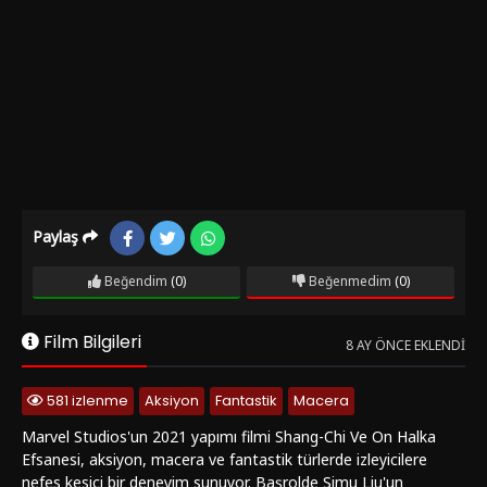
Paylaş
Beğendim
(0)
Beğenmedim
(0)
Film Bilgileri
8 AY ÖNCE EKLENDI
581 izlenme
Aksiyon
Fantastik
Macera
Marvel Studios'un 2021 yapımı filmi Shang-Chi Ve On Halka
Efsanesi, aksiyon, macera ve fantastik türlerde izleyicilere
nefes kesici bir deneyim sunuyor. Başrolde Simu Liu'un