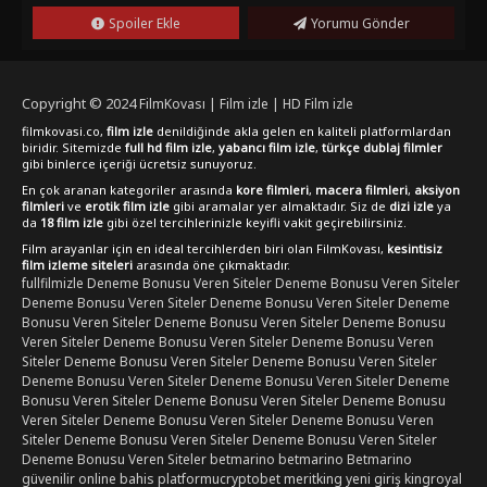
bulamayacağınız bu filmi "FilmKovası"ndan izleyerek keyifli
Spoiler Ekle
Yorumu Gönder
vakit geçirebilirsiniz.
Copyright © 2024
FilmKovası | Film izle | HD Film izle
filmkovasi.co,
film izle
denildiğinde akla gelen en kaliteli platformlardan
biridir. Sitemizde
full hd film izle
,
yabancı film izle
,
türkçe dublaj filmler
gibi binlerce içeriği ücretsiz sunuyoruz.
En çok aranan kategoriler arasında
kore filmleri
,
macera filmleri
,
aksiyon
filmleri
ve
erotik film izle
gibi aramalar yer almaktadır. Siz de
dizi izle
ya
da
18 film izle
gibi özel tercihlerinizle keyifli vakit geçirebilirsiniz.
Film arayanlar için en ideal tercihlerden biri olan FilmKovası,
kesintisiz
film izleme siteleri
arasında öne çıkmaktadır.
fullfilmizle
Deneme Bonusu Veren Siteler
Deneme Bonusu Veren Siteler
Deneme Bonusu Veren Siteler
Deneme Bonusu Veren Siteler
Deneme
Bonusu Veren Siteler
Deneme Bonusu Veren Siteler
Deneme Bonusu
Veren Siteler
Deneme Bonusu Veren Siteler
Deneme Bonusu Veren
Siteler
Deneme Bonusu Veren Siteler
Deneme Bonusu Veren Siteler
Deneme Bonusu Veren Siteler
Deneme Bonusu Veren Siteler
Deneme
Bonusu Veren Siteler
Deneme Bonusu Veren Siteler
Deneme Bonusu
Veren Siteler
Deneme Bonusu Veren Siteler
Deneme Bonusu Veren
Siteler
Deneme Bonusu Veren Siteler
Deneme Bonusu Veren Siteler
Deneme Bonusu Veren Siteler
betmarino
betmarino
Betmarino
güvenilir online bahis platformu
cryptobet
meritking yeni giriş
kingroyal