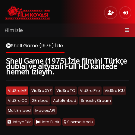
Film izle
Shell Game (1975) İzle
Shell Game (1975) İzle filmini Türkçe
dublaj ve altyazılı Full HD kalitede
hemen izleyin.
VidSrc ME
VidSrc XYZ
VidSrc TO
VidSrc Pro
VidSrc ICU
VidSrc CC
2Embed
AutoEmbed
SmashyStream
MultiEmbed
MoviesAPI
Listeye Ekle
Hata Bildir
Sinema Modu