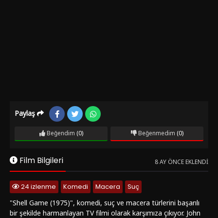
Paylaş
Beğendim
(0)
Beğenmedim
(0)
Film Bilgileri
8 AY ÖNCE EKLENDI
24 izlenme
Komedi
Macera
Suç
"Shell Game (1975)", komedi, suç ve macera türlerini başarılı
bir şekilde harmanlayan TV filmi olarak karşımıza çıkıyor. John