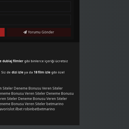
Yorumu Gönder
e dublaj filmler
gibi binlerce içeriği ücretsiz
. Siz de
dizi izle
ya da
18 film izle
gibi özel
 Siteler
Deneme Bonusu Veren Siteler
eneme Bonusu Veren Siteler
Deneme Bonusu
en Siteler
Deneme Bonusu Veren Siteler
eneme Bonusu Veren Siteler
betmarino
favorislot
ilbet
robinbet
betmarino