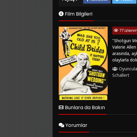
Film Bilgileri
77 izlen
"Shotgun Wed
Valerie Allen
arasında, aşk
olaylarla dol
karmaşıklıkla
Oyuncula
çekmektedir.
Schallert
aynı zamanda 
etkenler ara
(1963)", dram
karakter odak
için FilmKova
Bunlara da Bakın
seyredebilirs
Yorumlar