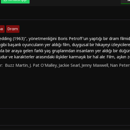
me
Dram
ding (1963)", yönetmenliğini Boris Petroff'un yaptığı bir dram filmidi
 gibi başarılı oyuncuların yer aldığı film, duygusal bir hikayeyi izleyicil
la bir araya gelen farklı yaş gruplarından insanların yer aldığı bir dü
udur ve karakterler arasındaki ilişkiler karmaşık bir hal alır. Film, aşkın
rını ele almaktadır."Shotgun Wedding (1963)" filmi, duygusal derinliği v
r:
Buzz Martin
J. Pat O'Malley
Jackie Searl
Jenny Maxwell
Nan Peter
,
,
,
,
 Oyunculuk performansları ve yönetmenin kurgusu, seyirciyi etkileyici
çarpıcı görüntüler ve etkileyici müziklerle de izleyicileri büyülemekted
sında, duygusal yönü, karakter odaklı hikaye anlatımı ve sürükleyici at
 türündeki filmleri seven izleyiciler için kesinlikle bir başyapıt olarak ni
lı filmleri seviyorsanız, "Shotgun Wedding (1963)" filmi tam size göre o
sı sitesini ziyaret edebilir ve Türkçe dublaj veya Türkçe altyazı seçenek
iniz. Unutmayın, bazı sahneler +18 içerik barındırabilir, bu nedenle dikk