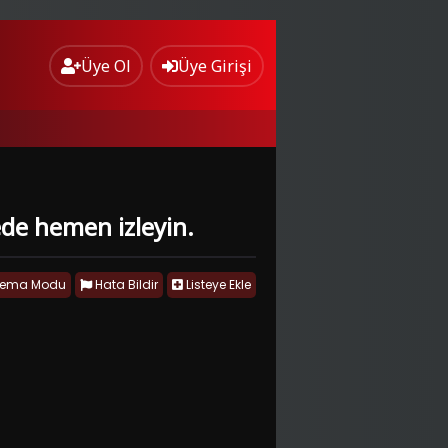
Üye Ol
Üye Girişi
ede hemen izleyin.
nema Modu
Hata Bildir
Listeye Ekle