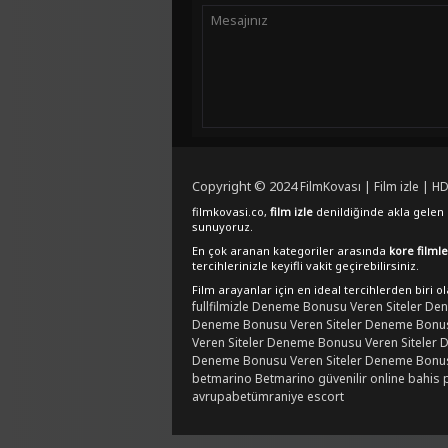
Copyright © 2024
FilmKovası | Film izle | HD
filmkovasi.co,
film izle
denildiğinde akla gelen e
sunuyoruz.
En çok aranan kategoriler arasında
kore filmle
tercihlerinizle keyifli vakit geçirebilirsiniz.
Film arayanlar için en ideal tercihlerden biri o
fullfilmizle
Deneme Bonusu Veren Siteler
Den
Deneme Bonusu Veren Siteler
Deneme Bonusu
Veren Siteler
Deneme Bonusu Veren Siteler
D
Deneme Bonusu Veren Siteler
Deneme Bonusu
betmarino
Betmarino güvenilir online bahis 
avrupabet
ümraniye escort