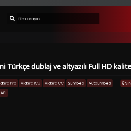
 Türkçe dublaj ve altyazılı Full HD kalit
idSrc Pro
VidSrc ICU
VidSrc CC
2Embed
AutoEmbed
Si
API