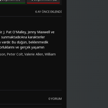
6 AY ÖNCE EKLENDI
r. J. Pat O'Malley, Jenny Maxwell ve
ere sunmaktadır.Ana karakterler
ğün vardır. Bu düğün, beklenmedik
 zorluklarını ve gerçek yaşamın
e karakter gelişimi ile dikkat
son
Peter Colt
Valerie Allen
William
,
,
,
 bir deneyime davet etmektedir. Film
ir.Bu filmi izlemeye değer kılan
mosferi sayılabilir. "Shotgun Wedding
telendirilebilir.Eğer siz de duygusal ve
labilir. Bu etkileyici yapıtı izlemek
leriyle full HD kalitesinde keyifle
atli olmanızda fayda var.
0 YORUM