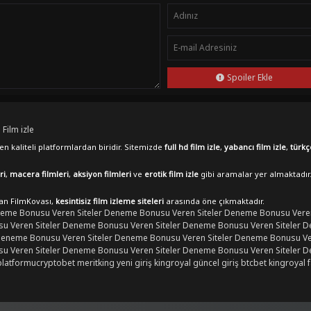
Spoiler Ekle
 Film izle
n kaliteli platformlardan biridir. Sitemizde
full hd film izle
,
yabancı film izle
,
türkç
ri
,
macera filmleri
,
aksiyon filmleri
ve
erotik film izle
gibi aramalar yer almaktadır
lan FilmKovası,
kesintisiz film izleme siteleri
arasında öne çıkmaktadır.
eme Bonusu Veren Siteler
Deneme Bonusu Veren Siteler
Deneme Bonusu Veren
 Veren Siteler
Deneme Bonusu Veren Siteler
Deneme Bonusu Veren Siteler
D
eneme Bonusu Veren Siteler
Deneme Bonusu Veren Siteler
Deneme Bonusu Ver
 Veren Siteler
Deneme Bonusu Veren Siteler
Deneme Bonusu Veren Siteler
D
platformu
cryptobet
meritking yeni giriş
kingroyal güncel giriş
btcbet
kingroyal