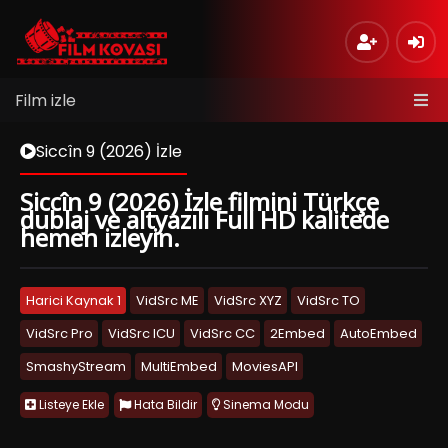
Film izle
Siccîn 9 (2026) İzle
Siccîn 9 (2026) İzle filmini Türkçe
dublaj ve altyazılı Full HD kalitede
hemen izleyin.
Harici Kaynak 1
VidSrc ME
VidSrc XYZ
VidSrc TO
VidSrc Pro
VidSrc ICU
VidSrc CC
2Embed
AutoEmbed
SmashyStream
MultiEmbed
MoviesAPI
Listeye Ekle
Hata Bildir
Sinema Modu