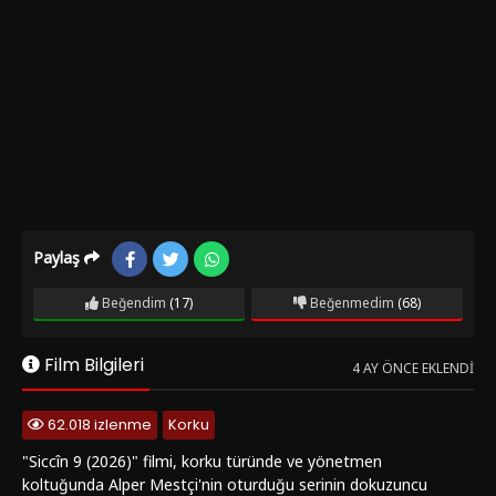
Paylaş
Beğendim
(17)
Beğenmedim
(68)
Film Bilgileri
4 AY ÖNCE EKLENDI
62.018 izlenme
Korku
"Siccîn 9 (2026)" filmi, korku türünde ve yönetmen
koltuğunda Alper Mestçi'nin oturduğu serinin dokuzuncu