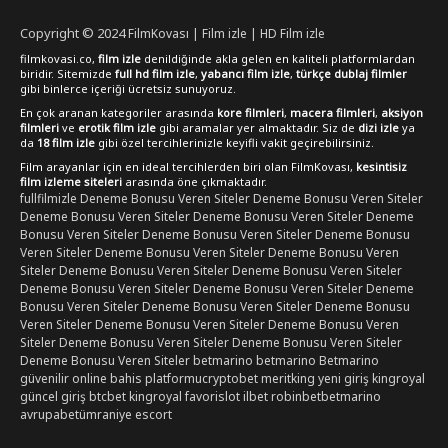
Copyright © 2024
FilmKovası | Film izle | HD Film izle
filmkovasi.co,
film izle
denildiğinde akla gelen en kaliteli platformlardan
biridir. Sitemizde
full hd film izle
,
yabancı film izle
,
türkçe dublaj filmler
gibi binlerce içeriği ücretsiz sunuyoruz.
En çok aranan kategoriler arasında
kore filmleri
,
macera filmleri
,
aksiyon
filmleri
ve
erotik film izle
gibi aramalar yer almaktadır. Siz de
dizi izle
ya
da
18 film izle
gibi özel tercihlerinizle keyifli vakit geçirebilirsiniz.
Film arayanlar için en ideal tercihlerden biri olan FilmKovası,
kesintisiz
film izleme siteleri
arasında öne çıkmaktadır.
fullfilmizle
Deneme Bonusu Veren Siteler
Deneme Bonusu Veren Siteler
Deneme Bonusu Veren Siteler
Deneme Bonusu Veren Siteler
Deneme
Bonusu Veren Siteler
Deneme Bonusu Veren Siteler
Deneme Bonusu
Veren Siteler
Deneme Bonusu Veren Siteler
Deneme Bonusu Veren
Siteler
Deneme Bonusu Veren Siteler
Deneme Bonusu Veren Siteler
Deneme Bonusu Veren Siteler
Deneme Bonusu Veren Siteler
Deneme
Bonusu Veren Siteler
Deneme Bonusu Veren Siteler
Deneme Bonusu
Veren Siteler
Deneme Bonusu Veren Siteler
Deneme Bonusu Veren
Siteler
Deneme Bonusu Veren Siteler
Deneme Bonusu Veren Siteler
Deneme Bonusu Veren Siteler
betmarino
betmarino
Betmarino
güvenilir online bahis platformu
cryptobet
meritking yeni giriş
kingroyal
güncel giriş
btcbet
kingroyal
favorislot
ilbet
robinbet
betmarino
avrupabet
ümraniye escort