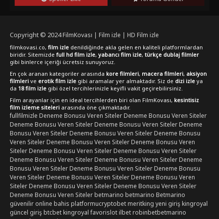
online izleme imkanıyla değerlendirebilir ve full hd kalitesinde
keyifli bir seyir deneyimi yaşayabilirsiniz. Macera ve aksiyon
dolu anlara tanıklık etmek için bu filmi listenize eklemeyi
unutmayın.
Copyright © 2024
FilmKovası | Film izle | HD Film izle
filmkovasi.co,
film izle
denildiğinde akla gelen en kaliteli platformlardan
biridir. Sitemizde
full hd film izle
,
yabancı film izle
,
türkçe dublaj filmler
gibi binlerce içeriği ücretsiz sunuyoruz.
En çok aranan kategoriler arasında
kore filmleri
,
macera filmleri
,
aksiyon
filmleri
ve
erotik film izle
gibi aramalar yer almaktadır. Siz de
dizi izle
ya
da
18 film izle
gibi özel tercihlerinizle keyifli vakit geçirebilirsiniz.
Film arayanlar için en ideal tercihlerden biri olan FilmKovası,
kesintisiz
film izleme siteleri
arasında öne çıkmaktadır.
fullfilmizle
Deneme Bonusu Veren Siteler
Deneme Bonusu Veren Siteler
Deneme Bonusu Veren Siteler
Deneme Bonusu Veren Siteler
Deneme
Bonusu Veren Siteler
Deneme Bonusu Veren Siteler
Deneme Bonusu
Veren Siteler
Deneme Bonusu Veren Siteler
Deneme Bonusu Veren
Siteler
Deneme Bonusu Veren Siteler
Deneme Bonusu Veren Siteler
Deneme Bonusu Veren Siteler
Deneme Bonusu Veren Siteler
Deneme
Bonusu Veren Siteler
Deneme Bonusu Veren Siteler
Deneme Bonusu
Veren Siteler
Deneme Bonusu Veren Siteler
Deneme Bonusu Veren
Siteler
Deneme Bonusu Veren Siteler
Deneme Bonusu Veren Siteler
Deneme Bonusu Veren Siteler
betmarino
betmarino
Betmarino
güvenilir online bahis platformu
cryptobet
meritking yeni giriş
kingroyal
güncel giriş
btcbet
kingroyal
favorislot
ilbet
robinbet
betmarino