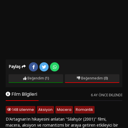
Paylaş
Beğendim
(1)
Beğenmedim
(0)
Film Bilgileri
6 AY ÖNCE EKLENDI
148 izlenme
Aksiyon
Macera
Romantik
D'Artagnan'ın hikayesini anlatan "Silahşör (2001)" filmi,
macera, aksiyon ve romantizmi bir araya getiren etkileyici bir