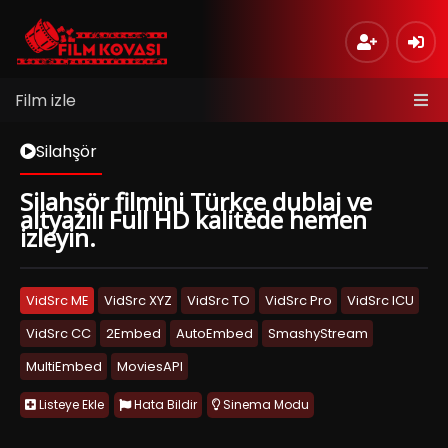
Film izle
Silahşör
Silahşör filmini Türkçe dublaj ve
altyazılı Full HD kalitede hemen
izleyin.
VidSrc ME
VidSrc XYZ
VidSrc TO
VidSrc Pro
VidSrc ICU
VidSrc CC
2Embed
AutoEmbed
SmashyStream
MultiEmbed
MoviesAPI
Listeye Ekle
Hata Bildir
Sinema Modu