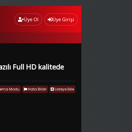
Üye Ol
Üye Girişi
zılı Full HD kalitede
nema Modu
Hata Bildir
Listeye Ekle