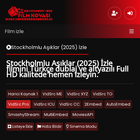
Film izle
Stockholmlu Aşıklar (2025) İzle
Stockholmlu Aşıklar (2025) İzle
filmini Türkçe dublaj ve altyazılı Full
HD kalitede hemen izleyin.
Harici Kaynak 1
VidSrc ME
VidSrc XYZ
VidSrc TO
VidSrc Pro
VidSrc ICU
VidSrc CC
2Embed
AutoEmbed
SmashyStream
MultiEmbed
MoviesAPI
Listeye Ekle
Hata Bildir
Sinema Modu