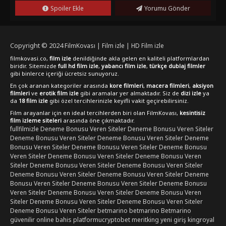
Spoiler Ekle
Yorumu Gönder
Copyright © 2024
FilmKovası | Film izle | HD Film izle
filmkovasi.co,
film izle
denildiğinde akla gelen en kaliteli platformlardan
biridir. Sitemizde
full hd film izle
,
yabancı film izle
,
türkçe dublaj filmler
gibi binlerce içeriği ücretsiz sunuyoruz.
En çok aranan kategoriler arasında
kore filmleri
,
macera filmleri
,
aksiyon
filmleri
ve
erotik film izle
gibi aramalar yer almaktadır. Siz de
dizi izle
ya
da
18 film izle
gibi özel tercihlerinizle keyifli vakit geçirebilirsiniz.
Film arayanlar için en ideal tercihlerden biri olan FilmKovası,
kesintisiz
film izleme siteleri
arasında öne çıkmaktadır.
fullfilmizle
Deneme Bonusu Veren Siteler
Deneme Bonusu Veren Siteler
Deneme Bonusu Veren Siteler
Deneme Bonusu Veren Siteler
Deneme
Bonusu Veren Siteler
Deneme Bonusu Veren Siteler
Deneme Bonusu
Veren Siteler
Deneme Bonusu Veren Siteler
Deneme Bonusu Veren
Siteler
Deneme Bonusu Veren Siteler
Deneme Bonusu Veren Siteler
Deneme Bonusu Veren Siteler
Deneme Bonusu Veren Siteler
Deneme
Bonusu Veren Siteler
Deneme Bonusu Veren Siteler
Deneme Bonusu
Veren Siteler
Deneme Bonusu Veren Siteler
Deneme Bonusu Veren
Siteler
Deneme Bonusu Veren Siteler
Deneme Bonusu Veren Siteler
Deneme Bonusu Veren Siteler
betmarino
betmarino
Betmarino
güvenilir online bahis platformu
cryptobet
meritking yeni giriş
kingroyal