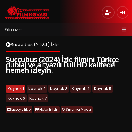
Film izle
Succubus (2024) İzle
Succubus (2024) İzle filmini Türkçe
dublaj ve altyazılı Full HD kalitede
hemen izleyin.
Kaynak 1
Kaynak 2
Kaynak 3
Kaynak 4
Kaynak 5
Kaynak 6
Kaynak 7
Listeye Ekle
Hata Bildir
Sinema Modu