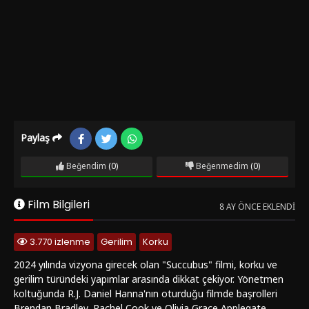
Paylaş
Beğendim
(0)
Beğenmedim
(0)
Film Bilgileri
8 AY ÖNCE EKLENDI
3.770 izlenme
Gerilim
Korku
2024 yılında vizyona girecek olan "Succubus" filmi, korku ve
gerilim türündeki yapımlar arasında dikkat çekiyor. Yönetmen
koltuğunda R.J. Daniel Hanna'nın oturduğu filmde başrolleri
Brendan Bradley, Rachel Cook ve Olivia Grace Applegate