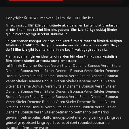
Copyright © 2024
FilmKovası | Film izle | HD Film izle
filmkovasi.co,
film izle
denildiğinde akla gelen en kaliteli platformlardan
biridir. Sitemizde
full hd film izle
,
yabancı film izle
,
türkçe dublaj filmler
gibi binlerce içeriği ücretsiz sunuyoruz.
En çok aranan kategoriler arasında
kore filmleri
,
macera filmleri
,
aksiyon
filmleri
ve
erotik film izle
gibi aramalar yer almaktadır. Siz de
dizi izle
ya
da
18 film izle
gibi özel tercihlerinizle keyifli vakit geçirebilirsiniz.
Film arayanlar için en ideal tercihlerden biri olan FilmKovası,
kesintisiz
film izleme siteleri
arasında öne çıkmaktadır.
fullfilmizle
Deneme Bonusu Veren Siteler
Deneme Bonusu Veren Siteler
Deneme Bonusu Veren Siteler
Deneme Bonusu Veren Siteler
Deneme
Bonusu Veren Siteler
Deneme Bonusu Veren Siteler
Deneme Bonusu
Veren Siteler
Deneme Bonusu Veren Siteler
Deneme Bonusu Veren
Siteler
Deneme Bonusu Veren Siteler
Deneme Bonusu Veren Siteler
Deneme Bonusu Veren Siteler
Deneme Bonusu Veren Siteler
Deneme
Bonusu Veren Siteler
Deneme Bonusu Veren Siteler
Deneme Bonusu
Veren Siteler
Deneme Bonusu Veren Siteler
Deneme Bonusu Veren
Siteler
Deneme Bonusu Veren Siteler
Deneme Bonusu Veren Siteler
Deneme Bonusu Veren Siteler
betmarino
betmarino
Betmarino
güvenilir online bahis platformu
cryptobet
meritking yeni giriş
kingroyal
güncel giriş
btcbet
kingroyal
favorislot
ilbet
robinbet
betmarino
avrupabet
ümraniye escort