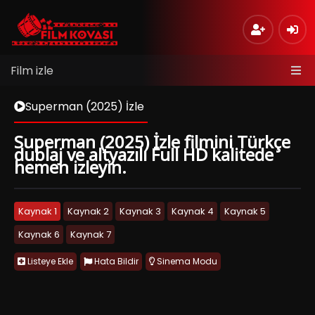
Film izle
Superman (2025) İzle
Superman (2025) İzle filmini Türkçe
dublaj ve altyazılı Full HD kalitede
hemen izleyin.
Kaynak 1
Kaynak 2
Kaynak 3
Kaynak 4
Kaynak 5
Kaynak 6
Kaynak 7
Listeye Ekle
Hata Bildir
Sinema Modu