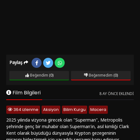
Paylaş
Beğendim
(0)
Beğenmedim
(0)
Film Bilgileri
8 AY ÖNCE EKLENDI
364 izlenme
Aksiyon
Bilim Kurgu
Macera
2025 yılında vizyona girecek olan "Superman", Metropolis
şehrinde genç bir muhabir olan Superman'in, asıl kimliği Clark
Kent olarak büyüdüğü dünyasıyla Krypton gezegeninin
mirasını birleştirmek için yaşadığı serüveni konu ediniyor.