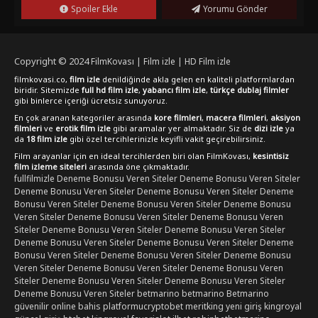
edecek nitelikte bir yapım olarak karşımıza çıkıyor.
Spoiler Ekle
Yorumu Gönder
Copyright © 2024
FilmKovası | Film izle | HD Film izle
filmkovasi.co,
film izle
denildiğinde akla gelen en kaliteli platformlardan
biridir. Sitemizde
full hd film izle
,
yabancı film izle
,
türkçe dublaj filmler
gibi binlerce içeriği ücretsiz sunuyoruz.
En çok aranan kategoriler arasında
kore filmleri
,
macera filmleri
,
aksiyon
filmleri
ve
erotik film izle
gibi aramalar yer almaktadır. Siz de
dizi izle
ya
da
18 film izle
gibi özel tercihlerinizle keyifli vakit geçirebilirsiniz.
Film arayanlar için en ideal tercihlerden biri olan FilmKovası,
kesintisiz
film izleme siteleri
arasında öne çıkmaktadır.
fullfilmizle
Deneme Bonusu Veren Siteler
Deneme Bonusu Veren Siteler
Deneme Bonusu Veren Siteler
Deneme Bonusu Veren Siteler
Deneme
Bonusu Veren Siteler
Deneme Bonusu Veren Siteler
Deneme Bonusu
Veren Siteler
Deneme Bonusu Veren Siteler
Deneme Bonusu Veren
Siteler
Deneme Bonusu Veren Siteler
Deneme Bonusu Veren Siteler
Deneme Bonusu Veren Siteler
Deneme Bonusu Veren Siteler
Deneme
Bonusu Veren Siteler
Deneme Bonusu Veren Siteler
Deneme Bonusu
Veren Siteler
Deneme Bonusu Veren Siteler
Deneme Bonusu Veren
Siteler
Deneme Bonusu Veren Siteler
Deneme Bonusu Veren Siteler
Deneme Bonusu Veren Siteler
betmarino
betmarino
Betmarino
güvenilir online bahis platformu
cryptobet
meritking yeni giriş
kingroyal