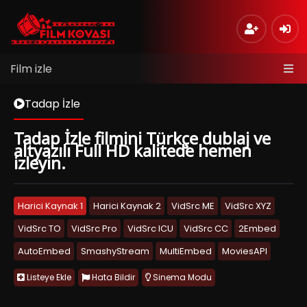
Film izle
Tadap İzle
Tadap İzle filmini Türkçe dublaj ve
altyazılı Full HD kalitede hemen
izleyin.
Harici Kaynak 1
Harici Kaynak 2
VidSrc ME
VidSrc XYZ
VidSrc TO
VidSrc Pro
VidSrc ICU
VidSrc CC
2Embed
AutoEmbed
SmashyStream
MultiEmbed
MoviesAPI
Listeye Ekle
Hata Bildir
Sinema Modu