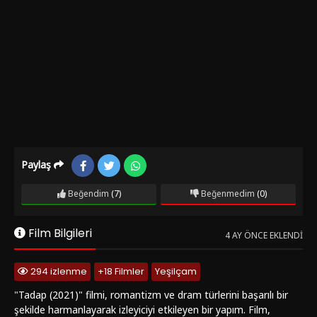
Paylaş
Beğendim
(7)
Beğenmedim
(0)
Film Bilgileri
4 AY ÖNCE EKLENDI
294 izlenme
+18 Filmler
Yeşilçam
"Tadap (2021)" filmi, romantizm ve dram türlerini başarılı bir
şekilde harmanlayarak izleyiciyi etkileyen bir yapım. Film,