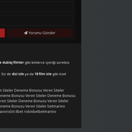
Yorumu Gönder
e dublaj filmler
gibi binlerce içeriği ücretsiz
. Siz de
dizi izle
ya da
18 film izle
gibi özel
 Siteler
Deneme Bonusu Veren Siteler
eneme Bonusu Veren Siteler
Deneme Bonusu
en Siteler
Deneme Bonusu Veren Siteler
eneme Bonusu Veren Siteler
betmarino
favorislot
ilbet
robinbet
betmarino