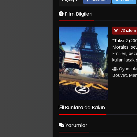
Film Bilgileri
173 izle
"Taksi 2 (200
Morales, sevg
Emilien, bece
kullanılacak
olup yakuza 
Oyuncula
oyuncuların y
Bouvet
Mar
,
sahneleri, he
bir hikayeye
bir seçenekti
seyirciyi gül
Eğlenceli ve 
Bunlara da Bakın
Yorumlar