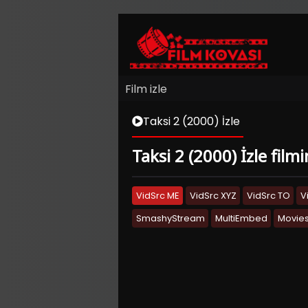
Film izle
Taksi 2 (2000) İzle
Taksi 2 (2000) İzle film
VidSrc ME
VidSrc XYZ
VidSrc TO
V
SmashyStream
MultiEmbed
Movies