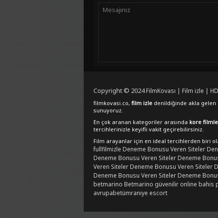
Copyright © 2024
FilmKovası | Film izle | HD
filmkovasi.co,
film izle
denildiğinde akla gelen e
sunuyoruz.
En çok aranan kategoriler arasında
kore filmle
tercihlerinizle keyifli vakit geçirebilirsiniz.
Film arayanlar için en ideal tercihlerden biri o
fullfilmizle
Deneme Bonusu Veren Siteler
Den
Deneme Bonusu Veren Siteler
Deneme Bonusu
Veren Siteler
Deneme Bonusu Veren Siteler
D
Deneme Bonusu Veren Siteler
Deneme Bonusu
betmarino
Betmarino güvenilir online bahis 
avrupabet
ümraniye escort