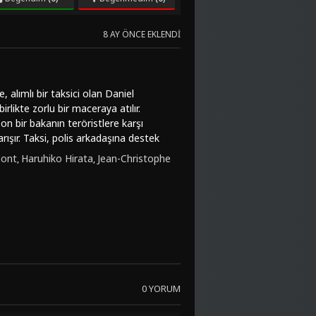
8 AY ÖNCE EKLENDI
 alımlı bir taksici olan Daniel
irlikte zorlu bir maceraya atılır.
pon bir bakanın teröristlere karşı
ışır. Taksi, polis arkadaşına destek
 Marion Cotillard gibi başarılı
mont
Haruhiko Hirata
Jean-Christophe
,
,
ilde harmanlar. "Taksi 2", eğlenceli
a dikkat çeker. Seyircileri sürükleyici
de komedi seven izleyiciler için ideal
eceriksizlikleri arasındaki denge
lmKovası sitesinde izlenebilir.
 gereken bir yapım.
0 YORUM