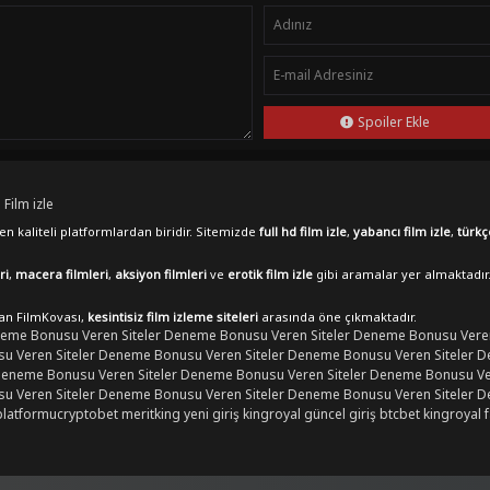
Spoiler Ekle
 Film izle
n kaliteli platformlardan biridir. Sitemizde
full hd film izle
,
yabancı film izle
,
türkç
ri
,
macera filmleri
,
aksiyon filmleri
ve
erotik film izle
gibi aramalar yer almaktadır
lan FilmKovası,
kesintisiz film izleme siteleri
arasında öne çıkmaktadır.
eme Bonusu Veren Siteler
Deneme Bonusu Veren Siteler
Deneme Bonusu Veren
 Veren Siteler
Deneme Bonusu Veren Siteler
Deneme Bonusu Veren Siteler
D
eneme Bonusu Veren Siteler
Deneme Bonusu Veren Siteler
Deneme Bonusu Ver
 Veren Siteler
Deneme Bonusu Veren Siteler
Deneme Bonusu Veren Siteler
D
platformu
cryptobet
meritking yeni giriş
kingroyal güncel giriş
btcbet
kingroyal