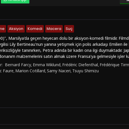
nme
Aksiyon
Komedi
Macera
Suç
0)", Marsilya'da geçen heyecan dolu bir aksiyon-komedi filmidir. Filmde,
ilisi Lily Bertineau'nun yanına yetişmek için polis arkadaşı Emilien ile b
riksizliğiyle tanınırken, Petra adında bir kadın ona ilgi duymaktadır. Ja
 donanım malzemelerini satın almak üzere Fransa'ya gelmesiyle işler kar
gangsterlerine karşı mücadele eder.Samy Naceri, Frédéric Diefenthal ve
r:
Bernard Farcy
Emma Wiklund
Frédéric Diefenthal
Frédérique Tir
,
,
,
er aldığı film, aksiyon, komedi, macera ve suç türlerini başarılı bir şek
c Faure
Marion Cotillard
Samy Naceri
Tsuyu Shimizu
,
,
,
yecan verici kovalamacaları ve karakterler arasındaki komik diyaloglarıyl
 ve tempolu bir aksiyona davet eder."Taksi 2 (2000)", hem aksiyon hem 
r. Daniel Morales'ın cesur ve karizmatik karakteri ile Emilien'in komik b
dürürken aynı zamanda meraklandırır. Film, türkçe dublaj seçeneğiyle Fi
adrenalini yüksek bir film arayanlar için "Taksi 2 (2000)" kaçırılmaması