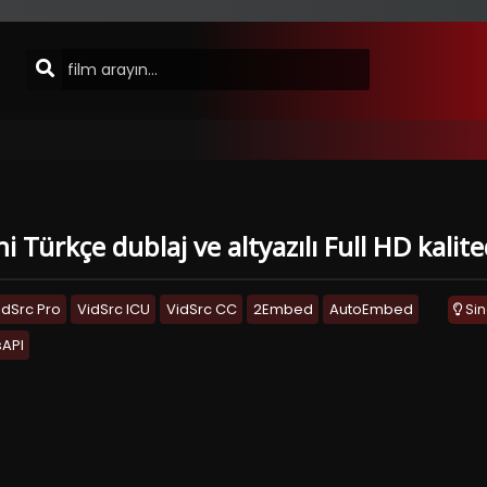
ini Türkçe dublaj ve altyazılı Full HD kali
idSrc Pro
VidSrc ICU
VidSrc CC
2Embed
AutoEmbed
Si
API