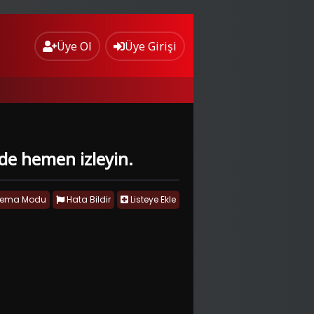
Üye Ol
Üye Girişi
tede hemen izleyin.
nema Modu
Hata Bildir
Listeye Ekle