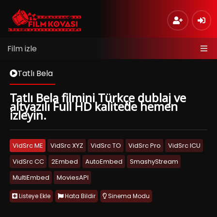
Film izle
Tatlı Bela
Tatlı Bela filmini Türkçe dublaj ve
altyazılı Full HD kalitede hemen
izleyin.
VidSrc ME
VidSrc XYZ
VidSrc TO
VidSrc Pro
VidSrc ICU
VidSrc CC
2Embed
AutoEmbed
SmashyStream
MultiEmbed
MoviesAPI
Listeye Ekle
Hata Bildir
Sinema Modu