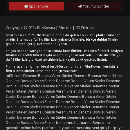
Spoiler Ekle
Yorumu Gönder
Copyright © 2024
FilmKovası | Film izle | HD Film izle
filmkovasi.co,
film izle
denildiğinde akla gelen en kaliteli platformlardan
biridir. Sitemizde
full hd film izle
,
yabancı film izle
,
türkçe dublaj filmler
gibi binlerce içeriği ücretsiz sunuyoruz.
En çok aranan kategoriler arasında
kore filmleri
,
macera filmleri
,
aksiyon
filmleri
ve
erotik film izle
gibi aramalar yer almaktadır. Siz de
dizi izle
ya
da
18 film izle
gibi özel tercihlerinizle keyifli vakit geçirebilirsiniz.
Film arayanlar için en ideal tercihlerden biri olan FilmKovası,
kesintisiz
film izleme siteleri
arasında öne çıkmaktadır.
fullfilmizle
Deneme Bonusu Veren Siteler
Deneme Bonusu Veren Siteler
Deneme Bonusu Veren Siteler
Deneme Bonusu Veren Siteler
Deneme
Bonusu Veren Siteler
Deneme Bonusu Veren Siteler
Deneme Bonusu
Veren Siteler
Deneme Bonusu Veren Siteler
Deneme Bonusu Veren
Siteler
Deneme Bonusu Veren Siteler
Deneme Bonusu Veren Siteler
Deneme Bonusu Veren Siteler
Deneme Bonusu Veren Siteler
Deneme
Bonusu Veren Siteler
Deneme Bonusu Veren Siteler
Deneme Bonusu
Veren Siteler
Deneme Bonusu Veren Siteler
Deneme Bonusu Veren
Siteler
Deneme Bonusu Veren Siteler
Deneme Bonusu Veren Siteler
Deneme Bonusu Veren Siteler
betmarino
betmarino
Betmarino
güvenilir online bahis platformu
cryptobet
meritking yeni giriş
kingroyal