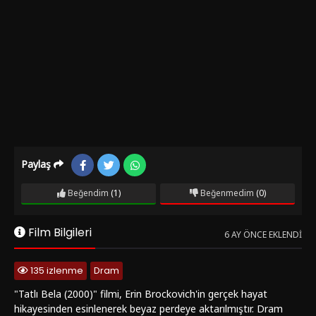
Paylaş
Beğendim
(1)
Beğenmedim
(0)
Film Bilgileri
6 AY ÖNCE EKLENDI
135 izlenme
Dram
"Tatlı Bela (2000)" filmi, Erin Brockovich'in gerçek hayat
hikayesinden esinlenerek beyaz perdeye aktarılmıştır. Dram