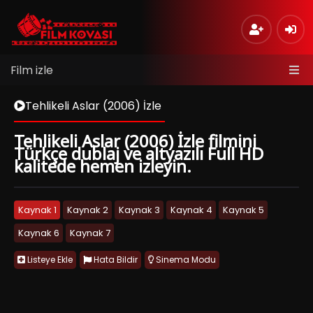
Film izle
Tehlikeli Aslar (2006) İzle
Tehlikeli Aslar (2006) İzle filmini
Türkçe dublaj ve altyazılı Full HD
kalitede hemen izleyin.
Kaynak 1
Kaynak 2
Kaynak 3
Kaynak 4
Kaynak 5
Kaynak 6
Kaynak 7
Listeye Ekle
Hata Bildir
Sinema Modu