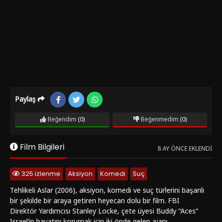
Paylaş
Beğendim
(0)
Beğenmedim
(0)
Film Bilgileri
8 AY ÖNCE EKLENDI
325 izlenme
Aksiyon
Komedi
Suç
Tehlikeli Aslar (2006), aksiyon, komedi ve suç türlerini başarılı
bir şekilde bir araya getiren heyecan dolu bir film. FBI
Direktör Yardımcısı Stanley Locke, çete üyesi Buddy “Aces”
Israel’in hayatını korumak için iki önde gelen ajanı