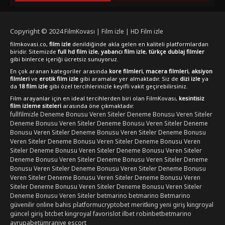
Copyright © 2024
FilmKovası | Film izle | HD Film izle
filmkovasi.co,
film izle
denildiğinde akla gelen en kaliteli platformlardan
biridir. Sitemizde
full hd film izle
,
yabancı film izle
,
türkçe dublaj filmler
gibi binlerce içeriği ücretsiz sunuyoruz.
En çok aranan kategoriler arasında
kore filmleri
,
macera filmleri
,
aksiyon
filmleri
ve
erotik film izle
gibi aramalar yer almaktadır. Siz de
dizi izle
ya
da
18 film izle
gibi özel tercihlerinizle keyifli vakit geçirebilirsiniz.
Film arayanlar için en ideal tercihlerden biri olan FilmKovası,
kesintisiz
film izleme siteleri
arasında öne çıkmaktadır.
fullfilmizle
Deneme Bonusu Veren Siteler
Deneme Bonusu Veren Siteler
Deneme Bonusu Veren Siteler
Deneme Bonusu Veren Siteler
Deneme
Bonusu Veren Siteler
Deneme Bonusu Veren Siteler
Deneme Bonusu
Veren Siteler
Deneme Bonusu Veren Siteler
Deneme Bonusu Veren
Siteler
Deneme Bonusu Veren Siteler
Deneme Bonusu Veren Siteler
Deneme Bonusu Veren Siteler
Deneme Bonusu Veren Siteler
Deneme
Bonusu Veren Siteler
Deneme Bonusu Veren Siteler
Deneme Bonusu
Veren Siteler
Deneme Bonusu Veren Siteler
Deneme Bonusu Veren
Siteler
Deneme Bonusu Veren Siteler
Deneme Bonusu Veren Siteler
Deneme Bonusu Veren Siteler
betmarino
betmarino
Betmarino
güvenilir online bahis platformu
cryptobet
meritking yeni giriş
kingroyal
güncel giriş
btcbet
kingroyal
favorislot
ilbet
robinbet
betmarino
avrupabet
ümraniye escort