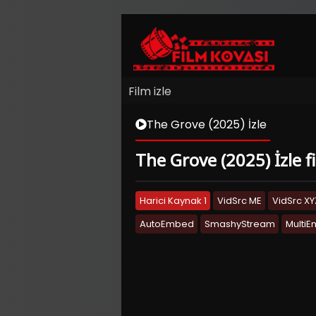
Film izle
The Grove (2025) İzle
The Grove (2025) İzle fi
Harici Kaynak 1
VidSrc ME
VidSrc XY
AutoEmbed
SmashyStream
Multi