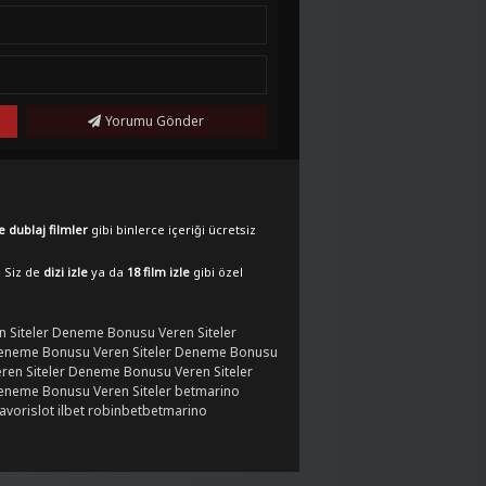
Yorumu Gönder
e dublaj filmler
gibi binlerce içeriği ücretsiz
. Siz de
dizi izle
ya da
18 film izle
gibi özel
 Siteler
Deneme Bonusu Veren Siteler
eneme Bonusu Veren Siteler
Deneme Bonusu
en Siteler
Deneme Bonusu Veren Siteler
eneme Bonusu Veren Siteler
betmarino
favorislot
ilbet
robinbet
betmarino