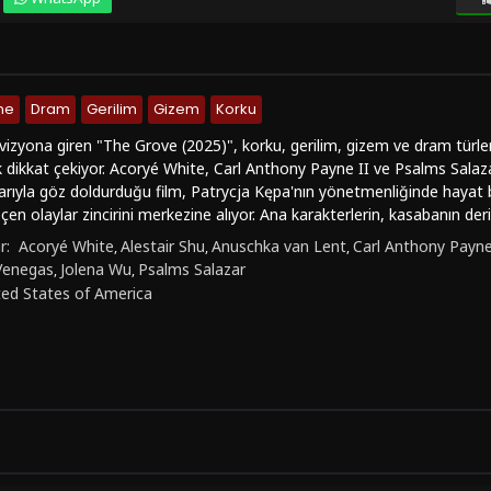
me
Dram
Gerilim
Gizem
Korku
 vizyona giren "The Grove (2025)", korku, gerilim, gizem ve dram türleri
 dikkat çekiyor. Acoryé White, Carl Anthony Payne II ve Psalms Salaza
rıyla göz doldurduğu film, Patrycja Kępa'nın yönetmenliğinde hayat b
n olaylar zincirini merkezine alıyor. Ana karakterlerin, kasabanın derinl
 verdikleri mücadele, seyirciyi gerilim dolu bir yolculuğa çıkarıyor. Film
r:
Acoryé White
Alestair Shu
Anuschka van Lent
Carl Anthony Payne
,
,
,
tmosferi, etkileyici görsel efektleri ve karakter derinliği bulunuyor.İzley
Venegas
Jolena Wu
Psalms Salazar
,
,
lim tutkunlarının keyifle izleyebileceği, sıra dışı bir deneyim sunuyor.
ted States of America
yla dikkat çeken film, türkçe dublaj ve türkçe altyazı seçenekleriyle seyi
an verici bir korku deneyimi yaşamak istiyorsanız, "The Grove (2025)" f
line olarak full hd kalitesinde ve kesintisiz bir şekilde izleyebileceğin
tegorisinde arayanlar için de öneriyoruz."The Grove (2025)" ile korku 
emen filmi izleyebilirsiniz. Bu unutulmaz deneyimi netflix'te bulamaya
ih edebilirsiniz.