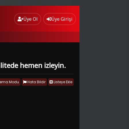
Üye Ol
Üye Girişi
alitede hemen izleyin.
nema Modu
Hata Bildir
Listeye Ekle