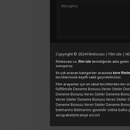
Copyright © 2024
FilmKovası | Film izle | HD
filmkovasi.co,
film izle
denildiğinde akla gelen e
sunuyoruz.
En çok aranan kategoriler arasında
kore filmle
tercihlerinizle keyifli vakit geçirebilirsiniz.
Film arayanlar için en ideal tercihlerden biri o
fullfilmizle
Deneme Bonusu Veren Siteler
Den
Deneme Bonusu Veren Siteler
Deneme Bonusu
Veren Siteler
Deneme Bonusu Veren Siteler
D
Deneme Bonusu Veren Siteler
Deneme Bonusu
betmarino
Betmarino güvenilir online bahis 
avrupabet
ümraniye escort