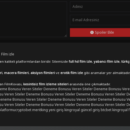
Spoiler Ekle
 Film izle
n kaliteli platformlardan biridir. Sitemizde
full hd film izle
,
yabancı film izle
,
türkç
ri
,
macera filmleri
,
aksiyon filmleri
ve
erotik film izle
gibi aramalar yer almaktadır
lan FilmKovası,
kesintisiz film izleme siteleri
arasında öne çıkmaktadır.
eme Bonusu Veren Siteler
Deneme Bonusu Veren Siteler
Deneme Bonusu Veren
 Veren Siteler
Deneme Bonusu Veren Siteler
Deneme Bonusu Veren Siteler
D
eneme Bonusu Veren Siteler
Deneme Bonusu Veren Siteler
Deneme Bonusu Ver
 Veren Siteler
Deneme Bonusu Veren Siteler
Deneme Bonusu Veren Siteler
D
platformu
cryptobet
meritking yeni giriş
kingroyal güncel giriş
btcbet
kingroyal