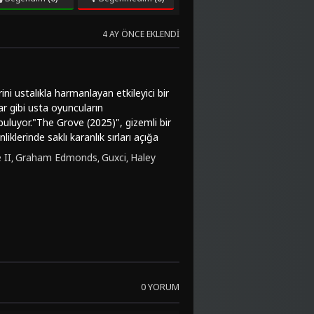
4 AY ÖNCE EKLENDI
ni ustalıkla harmanlayan etkileyici bir
r gibi usta oyuncuların
uluyor."The Grove (2025)", gizemli bir
iklerinde saklı karanlık sırları açığa
in öne çıkan özellikleri arasında
 II
Graham Edmonds
Guxci
Haley
,
,
,
iciler için "The Grove (2025)" filmi,
 Zekice işlenmiş senaryosu ve sürpriz
rcilere en etkili şekilde ulaşıyor.Eğer
ilmine göz atabilirsiniz. FilmKovası
izi unutmayın. Bu etkileyici yapımı +18
ve gizem dolu bir atmosfere adım
cağınız için, FilmKovası üzerinden
0 YORUM