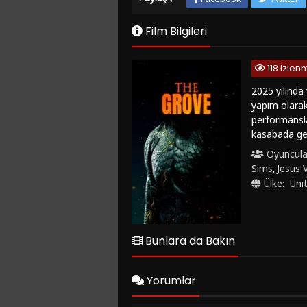
Film Bilgileri
118 izlen
2025 yılında
yapım olarak
performansla
kasabada geçe
çıkarmak için
Oyuncula
sürükleyici a
Sims
Jesus 
,
korku ve geri
Ülke:
Uni
dolu anlatımı
siz de heyec
sitesinden on
film izle ka
Bunlara da Bakın
atmak için h
izlemeyi terc
Yorumlar