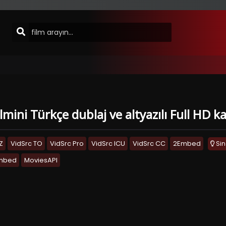
lmini Türkçe dublaj ve altyazılı Full HD k
Z
VidSrc TO
VidSrc Pro
VidSrc ICU
VidSrc CC
2Embed
Si
Embed
MoviesAPI