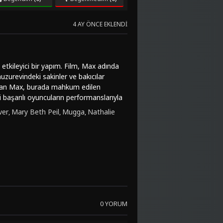
4 AY ÖNCE EKLENDI
 etkileyici bir yapım. Film, Max adında
huzurevindeki sakinler ve bakıcılar
lanan Max, burada mahkum edilen
 başarılı oyuncuların performanslarıyla
 sırları çözmeye çalışırken yaşadığı iç
ver
Mary Beth Peil
Mugga
Nathalie
,
,
,
im dolu anlar yaşatırken hem de
Home (2025)" filmini türkçe dublaj veya
leme imkanı sunan bu yapım, gizem
izleyicilere farklı bir deneyim sunarken
rda yer almayan bu yapıma göz atarak,
0 YORUM