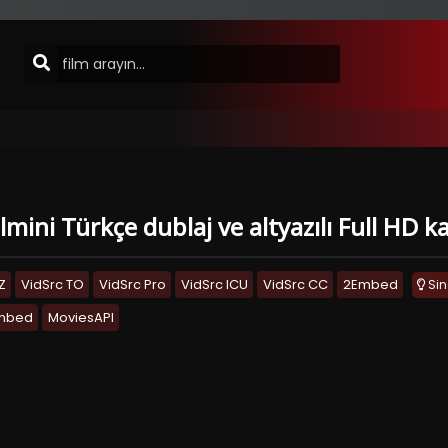
lmini Türkçe dublaj ve altyazılı Full HD k
Z
VidSrc TO
VidSrc Pro
VidSrc ICU
VidSrc CC
2Embed
Si
Embed
MoviesAPI