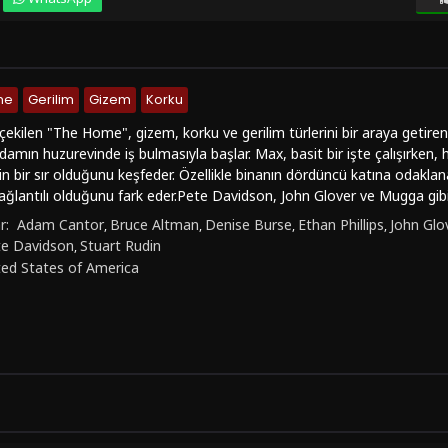
me
Gerilim
Gizem
Korku
 çekilen "The Home", gizem, korku ve gerilim türlerini bir araya getiren
damın huzurevinde iş bulmasıyla başlar. Max, basit bir işte çalışırken, 
in bir sır olduğunu keşfeder. Özellikle binanın dördüncü katına odak
ağlantılı olduğunu fark eder.Pete Davidson, John Glover ve Mugga gibi
film, seyircilere sürükleyici bir deneyim sunuyor. Max'in geçmişine dair
r:
Adam Cantor
Bruce Altman
Denise Burse
Ethan Phillips
John Glo
,
,
,
,
izleyicileri de merak içinde tutuyor. "The Home", izleyicilere hem geril
te Davidson
Stuart Rudin
,
rasındaki ilişkileri keşfetme fırsatı veriyor.FilmKovası sitesinde "The 
ted States of America
ı seçenekleriyle izleyebilirsiniz. HD kalitesinde, kesintisiz ve full iz
 kaçırılmayacak bir seçenek olabilir. Erotik ve +18 sahneler içeren film, 
 korku ve gerilim unsurlarını da barındırıyor. Netflix gibi platformla
m deneyimi yaşayabilirsiniz.