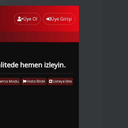
Üye Ol
Üye Girişi
alitede hemen izleyin.
nema Modu
Hata Bildir
Listeye Ekle