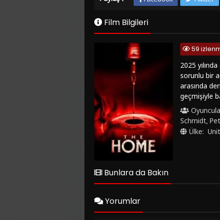
Film Bilgileri
59 izlen
2025 yılında
sorunlu bir a
arasında der
geçmişiyle b
dikkat çeken 
Oyuncula
çatışmalar, 
Schmidt
Pe
,
karakterler a
Ülke:
Uni
türkçe altyaz
severler için
aynı zamanda
farklı bir fil
Bunlara da Bakın
Yorumlar