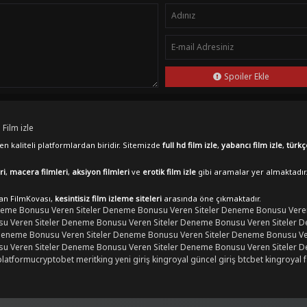
Spoiler Ekle
 Film izle
n kaliteli platformlardan biridir. Sitemizde
full hd film izle
,
yabancı film izle
,
türkç
ri
,
macera filmleri
,
aksiyon filmleri
ve
erotik film izle
gibi aramalar yer almaktadır
lan FilmKovası,
kesintisiz film izleme siteleri
arasında öne çıkmaktadır.
eme Bonusu Veren Siteler
Deneme Bonusu Veren Siteler
Deneme Bonusu Veren
 Veren Siteler
Deneme Bonusu Veren Siteler
Deneme Bonusu Veren Siteler
D
eneme Bonusu Veren Siteler
Deneme Bonusu Veren Siteler
Deneme Bonusu Ver
 Veren Siteler
Deneme Bonusu Veren Siteler
Deneme Bonusu Veren Siteler
D
platformu
cryptobet
meritking yeni giriş
kingroyal güncel giriş
btcbet
kingroyal