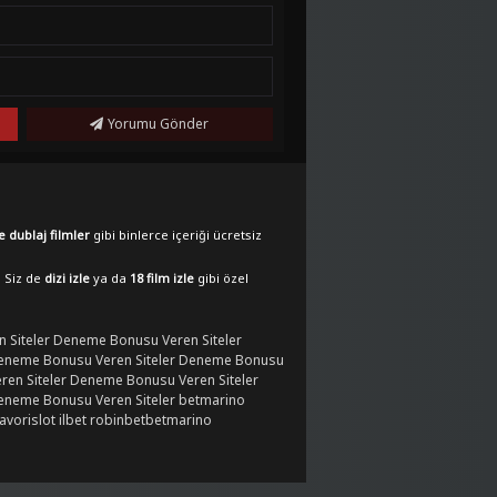
Yorumu Gönder
e dublaj filmler
gibi binlerce içeriği ücretsiz
. Siz de
dizi izle
ya da
18 film izle
gibi özel
 Siteler
Deneme Bonusu Veren Siteler
eneme Bonusu Veren Siteler
Deneme Bonusu
en Siteler
Deneme Bonusu Veren Siteler
eneme Bonusu Veren Siteler
betmarino
favorislot
ilbet
robinbet
betmarino