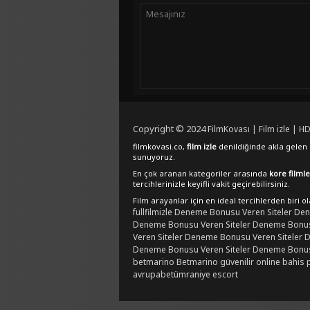
Copyright © 2024
FilmKovası | Film izle | HD
filmkovasi.co,
film izle
denildiğinde akla gelen e
sunuyoruz.
En çok aranan kategoriler arasında
kore filmle
tercihlerinizle keyifli vakit geçirebilirsiniz.
Film arayanlar için en ideal tercihlerden biri o
fullfilmizle
Deneme Bonusu Veren Siteler
Den
Deneme Bonusu Veren Siteler
Deneme Bonusu
Veren Siteler
Deneme Bonusu Veren Siteler
D
Deneme Bonusu Veren Siteler
Deneme Bonusu
betmarino
Betmarino güvenilir online bahis 
avrupabet
ümraniye escort