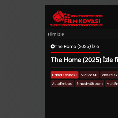
Film izle
The Home (2025) İzle
The Home (2025) İzle fi
Harici Kaynak 1
VidSrc ME
VidSrc XY
AutoEmbed
SmashyStream
Multi