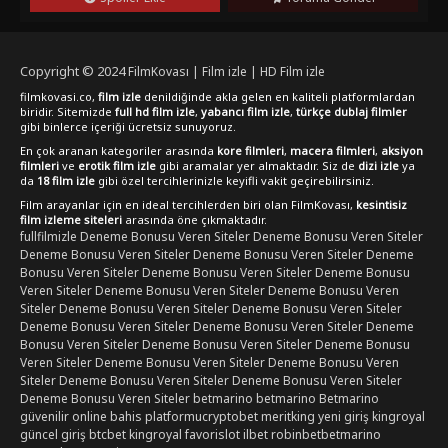
seçenek olabilir.
Copyright © 2024
FilmKovası | Film izle | HD Film izle
filmkovasi.co,
film izle
denildiğinde akla gelen en kaliteli platformlardan
biridir. Sitemizde
full hd film izle
,
yabancı film izle
,
türkçe dublaj filmler
gibi binlerce içeriği ücretsiz sunuyoruz.
En çok aranan kategoriler arasında
kore filmleri
,
macera filmleri
,
aksiyon
filmleri
ve
erotik film izle
gibi aramalar yer almaktadır. Siz de
dizi izle
ya
da
18 film izle
gibi özel tercihlerinizle keyifli vakit geçirebilirsiniz.
Film arayanlar için en ideal tercihlerden biri olan FilmKovası,
kesintisiz
film izleme siteleri
arasında öne çıkmaktadır.
fullfilmizle
Deneme Bonusu Veren Siteler
Deneme Bonusu Veren Siteler
Deneme Bonusu Veren Siteler
Deneme Bonusu Veren Siteler
Deneme
Bonusu Veren Siteler
Deneme Bonusu Veren Siteler
Deneme Bonusu
Veren Siteler
Deneme Bonusu Veren Siteler
Deneme Bonusu Veren
Siteler
Deneme Bonusu Veren Siteler
Deneme Bonusu Veren Siteler
Deneme Bonusu Veren Siteler
Deneme Bonusu Veren Siteler
Deneme
Bonusu Veren Siteler
Deneme Bonusu Veren Siteler
Deneme Bonusu
Veren Siteler
Deneme Bonusu Veren Siteler
Deneme Bonusu Veren
Siteler
Deneme Bonusu Veren Siteler
Deneme Bonusu Veren Siteler
Deneme Bonusu Veren Siteler
betmarino
betmarino
Betmarino
güvenilir online bahis platformu
cryptobet
meritking yeni giriş
kingroyal
güncel giriş
btcbet
kingroyal
favorislot
ilbet
robinbet
betmarino