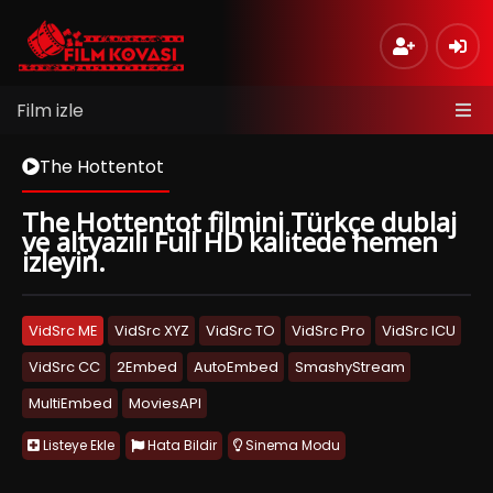
Film izle
The Hottentot
The Hottentot filmini Türkçe dublaj
ve altyazılı Full HD kalitede hemen
izleyin.
VidSrc ME
VidSrc XYZ
VidSrc TO
VidSrc Pro
VidSrc ICU
VidSrc CC
2Embed
AutoEmbed
SmashyStream
MultiEmbed
MoviesAPI
Listeye Ekle
Hata Bildir
Sinema Modu