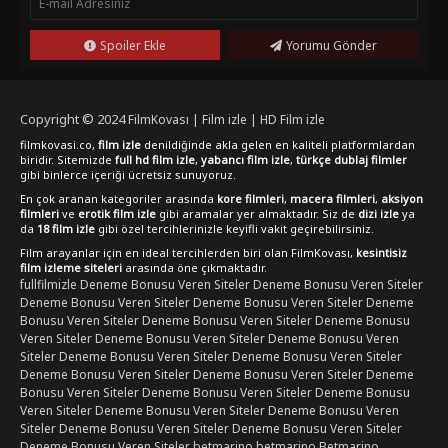
arıyorsanız, TRON: Ares'i mutlaka izlemelisiniz.FilmKovası
sitesinden TRON: Ares'i türkçe dublaj, full hd kalitesinde ve
kesintisiz bir şekilde izleyebilirsiniz. Bu heyecan dolu serüveni
Spoiler Ekle
Yorumu Gönder
kaçırmayın!
Copyright © 2024
FilmKovası | Film izle | HD Film izle
filmkovasi.co,
film izle
denildiğinde akla gelen en kaliteli platformlardan
biridir. Sitemizde
full hd film izle
,
yabancı film izle
,
türkçe dublaj filmler
gibi binlerce içeriği ücretsiz sunuyoruz.
En çok aranan kategoriler arasında
kore filmleri
,
macera filmleri
,
aksiyon
filmleri
ve
erotik film izle
gibi aramalar yer almaktadır. Siz de
dizi izle
ya
da
18 film izle
gibi özel tercihlerinizle keyifli vakit geçirebilirsiniz.
Film arayanlar için en ideal tercihlerden biri olan FilmKovası,
kesintisiz
film izleme siteleri
arasında öne çıkmaktadır.
fullfilmizle
Deneme Bonusu Veren Siteler
Deneme Bonusu Veren Siteler
Deneme Bonusu Veren Siteler
Deneme Bonusu Veren Siteler
Deneme
Bonusu Veren Siteler
Deneme Bonusu Veren Siteler
Deneme Bonusu
Veren Siteler
Deneme Bonusu Veren Siteler
Deneme Bonusu Veren
Siteler
Deneme Bonusu Veren Siteler
Deneme Bonusu Veren Siteler
Deneme Bonusu Veren Siteler
Deneme Bonusu Veren Siteler
Deneme
Bonusu Veren Siteler
Deneme Bonusu Veren Siteler
Deneme Bonusu
Veren Siteler
Deneme Bonusu Veren Siteler
Deneme Bonusu Veren
Siteler
Deneme Bonusu Veren Siteler
Deneme Bonusu Veren Siteler
Deneme Bonusu Veren Siteler
betmarino
betmarino
Betmarino