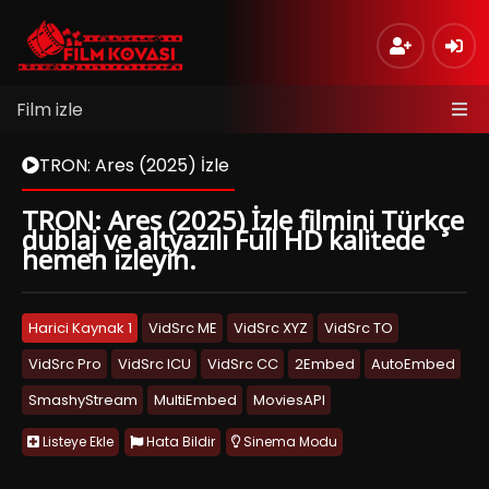
Film izle
TRON: Ares (2025) İzle
TRON: Ares (2025) İzle filmini Türkçe
dublaj ve altyazılı Full HD kalitede
hemen izleyin.
Harici Kaynak 1
VidSrc ME
VidSrc XYZ
VidSrc TO
VidSrc Pro
VidSrc ICU
VidSrc CC
2Embed
AutoEmbed
SmashyStream
MultiEmbed
MoviesAPI
Listeye Ekle
Hata Bildir
Sinema Modu