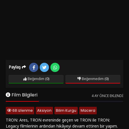
Paylaş
Beğendim
(0)
Beğenmedim
(0)
Film Bilgileri
4 AY ÖNCE EKLENDI
68 izlenme
Aksiyon
Bilim Kurgu
Macera
TRON: Ares, TRON evreninde geçen ve TRON ile TRON:
Legacy filmlerinin ardından hikâyeyi devam ettiren bir yapım.