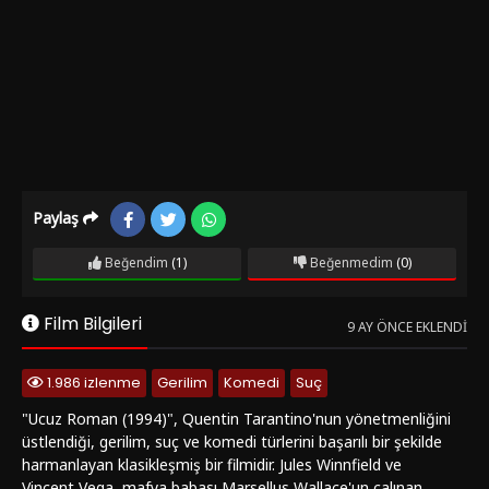
Paylaş
Beğendim
(1)
Beğenmedim
(0)
Film Bilgileri
9 AY ÖNCE EKLENDI
1.986 izlenme
Gerilim
Komedi
Suç
"Ucuz Roman (1994)", Quentin Tarantino'nun yönetmenliğini
üstlendiği, gerilim, suç ve komedi türlerini başarılı bir şekilde
harmanlayan klasikleşmiş bir filmidir. Jules Winnfield ve
Vincent Vega, mafya babası Marsellus Wallace'un çalınan