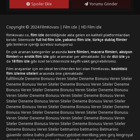
Spoiler Ekle
Yorumu Gönder
Copyright © 2024
FilmKovası | Film izle | HD Film izle
filmkovasi.co,
film izle
denildiğinde akla gelen en kaliteli platformlardan
biridir. Sitemizde
full hd film izle
,
yabancı film izle
,
türkçe dublaj filmler
gibi binlerce içeriği ücretsiz sunuyoruz.
En çok aranan kategoriler arasında
kore filmleri
,
macera filmleri
,
aksiyon
filmleri
ve
erotik film izle
gibi aramalar yer almaktadır. Siz de
dizi izle
ya
da
18 film izle
gibi özel tercihlerinizle keyifli vakit geçirebilirsiniz.
Film arayanlar için en ideal tercihlerden biri olan FilmKovası,
kesintisiz
film izleme siteleri
arasında öne çıkmaktadır.
fullfilmizle
Deneme Bonusu Veren Siteler
Deneme Bonusu Veren Siteler
Deneme Bonusu Veren Siteler
Deneme Bonusu Veren Siteler
Deneme
Bonusu Veren Siteler
Deneme Bonusu Veren Siteler
Deneme Bonusu
Veren Siteler
Deneme Bonusu Veren Siteler
Deneme Bonusu Veren
Siteler
Deneme Bonusu Veren Siteler
Deneme Bonusu Veren Siteler
Deneme Bonusu Veren Siteler
Deneme Bonusu Veren Siteler
Deneme
Bonusu Veren Siteler
Deneme Bonusu Veren Siteler
Deneme Bonusu
Veren Siteler
Deneme Bonusu Veren Siteler
Deneme Bonusu Veren
Siteler
Deneme Bonusu Veren Siteler
Deneme Bonusu Veren Siteler
Deneme Bonusu Veren Siteler
betmarino
betmarino
Betmarino
güvenilir online bahis platformu
cryptobet
meritking yeni giriş
kingroyal