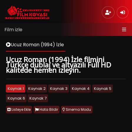
Film izle
Ucuz Roman (1994) İzle
Ucuz Roman (1994) İzle filmini
Türkçe dublaj ve altyazılı Full HD
kalitede hemen izleyin.
Kaynak 1
Kaynak 2
Kaynak 3
Kaynak 4
Kaynak 5
Kaynak 6
Kaynak 7
Listeye Ekle
Hata Bildir
Sinema Modu