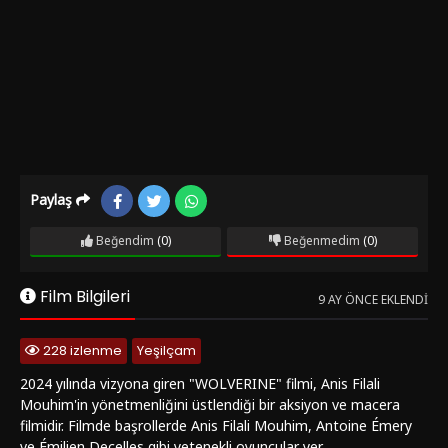
Paylaş
Beğendim
(0)
Beğenmedim
(0)
Film Bilgileri
9 AY ÖNCE EKLENDI
228 izlenme
Yeşilçam
2024 yılında vizyona giren "WOLVERINE" filmi, Anis Filali
Mouhim'in yönetmenliğini üstlendiği bir aksiyon ve macera
filmidir. Filmde başrollerde Anis Filali Mouhim, Antoine Émery
ve Émilien Decelles gibi yetenekli oyuncular yer