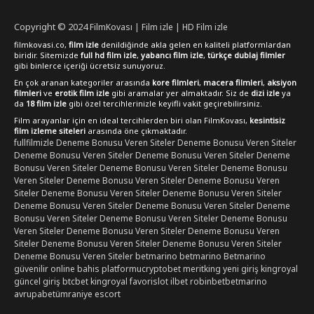
[FilmKovası](örneklink.com)
Copyright © 2024
FilmKovası | Film izle | HD Film izle
filmkovasi.co,
film izle
denildiğinde akla gelen en kaliteli platformlardan
biridir. Sitemizde
full hd film izle
,
yabancı film izle
,
türkçe dublaj filmler
gibi binlerce içeriği ücretsiz sunuyoruz.
En çok aranan kategoriler arasında
kore filmleri
,
macera filmleri
,
aksiyon
filmleri
ve
erotik film izle
gibi aramalar yer almaktadır. Siz de
dizi izle
ya
da
18 film izle
gibi özel tercihlerinizle keyifli vakit geçirebilirsiniz.
Film arayanlar için en ideal tercihlerden biri olan FilmKovası,
kesintisiz
film izleme siteleri
arasında öne çıkmaktadır.
fullfilmizle
Deneme Bonusu Veren Siteler
Deneme Bonusu Veren Siteler
Deneme Bonusu Veren Siteler
Deneme Bonusu Veren Siteler
Deneme
Bonusu Veren Siteler
Deneme Bonusu Veren Siteler
Deneme Bonusu
Veren Siteler
Deneme Bonusu Veren Siteler
Deneme Bonusu Veren
Siteler
Deneme Bonusu Veren Siteler
Deneme Bonusu Veren Siteler
Deneme Bonusu Veren Siteler
Deneme Bonusu Veren Siteler
Deneme
Bonusu Veren Siteler
Deneme Bonusu Veren Siteler
Deneme Bonusu
Veren Siteler
Deneme Bonusu Veren Siteler
Deneme Bonusu Veren
Siteler
Deneme Bonusu Veren Siteler
Deneme Bonusu Veren Siteler
Deneme Bonusu Veren Siteler
betmarino
betmarino
Betmarino
güvenilir online bahis platformu
cryptobet
meritking yeni giriş
kingroyal
güncel giriş
btcbet
kingroyal
favorislot
ilbet
robinbet
betmarino
avrupabet
ümraniye escort