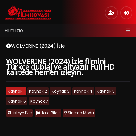
Film izle
WOLVERINE (2024) İzle
WOLVERINE (2024) İzle filmini
Türkçe dublaj ve altyazılı Full HD
kalitede hemen izleyin.
Kaynak 1
Kaynak 2
Kaynak 3
Kaynak 4
Kaynak 5
Kaynak 6
Kaynak 7
Listeye Ekle
Hata Bildir
Sinema Modu