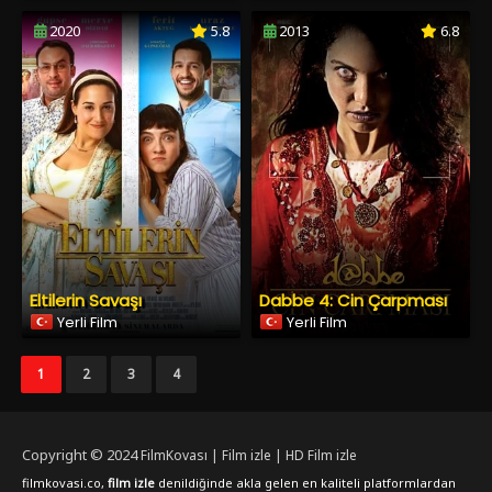
2020
5.8
2013
6.8
Eltilerin Savaşı
Dabbe 4: Cin Çarpması
Yerli Film
Yerli Film
1
2
3
4
Copyright © 2024
FilmKovası | Film izle | HD Film izle
filmkovasi.co,
film izle
denildiğinde akla gelen en kaliteli platformlardan