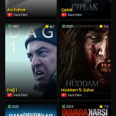
Acı Kahve
Çıplak
Yerli Film
Yerli Film
1997
4.2
2025
3.6
Dağ 1
Hüddam 5: Zuhur
Yerli Film
Yerli Film
2025
2004
7.9