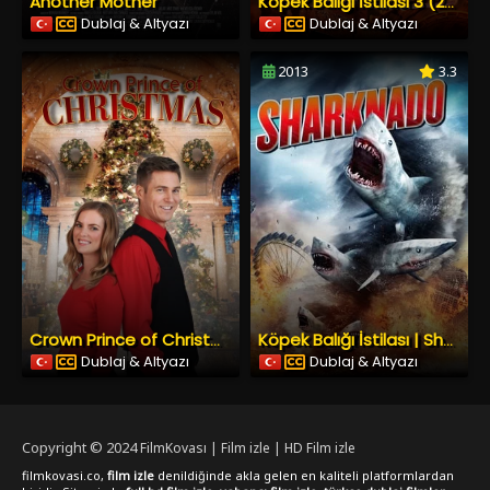
Another Mother
Köpek Balığı İstilası 3 (2015) İzle
Dublaj & Altyazı
Dublaj & Altyazı
2013
3.3
Crown Prince of Christmas (2022) İzle
Köpek Balığı İstilası | Sharknado
Dublaj & Altyazı
Dublaj & Altyazı
Copyright © 2024
FilmKovası | Film izle | HD Film izle
filmkovasi.co,
film izle
denildiğinde akla gelen en kaliteli platformlardan