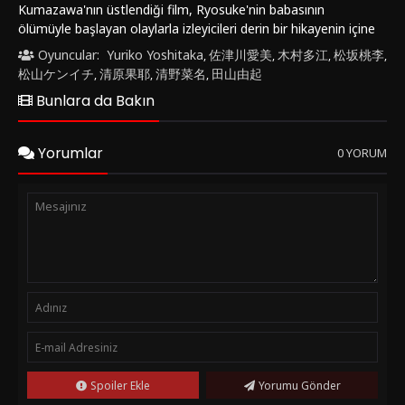
Kumazawa'nın üstlendiği film, Ryosuke'nin babasının
ölümüyle başlayan olaylarla izleyicileri derin bir hikayenin içine
çekiyor. Ryosuke, babasının ölümünden sonra onun çalışma
Oyuncular:
Yuriko Yoshitaka
佐津川愛美
木村多江
松坂桃李
,
,
,
,
odasında bir günlük bulur. Bu günlük, ona katilin notlarıyla
松山ケンイチ
清原果耶
清野菜名
田山由起
,
,
,
dolu şaşırtıcı bir gerçeği açığa çıkarır.Yurikokoro, başrollerde
Bunlara da Bakın
Yuriko Yoshitaka, Matsuzaka Tori ve Matsuyama Kenichi gibi
başarılı oyuncuları bulunduruyor. Film, izleyicileri etkileyici
performansları ve sürükleyici hikayesiyle kendine çekmeyi
Yorumlar
0 YORUM
başarıyor. Özellikle gizem ve suç tutkunlarının ilgisini
çekebilecek bu yapım, izleyicilere heyecan dolu anlar
yaşatmayı vaat ediyor.Yurigokoro'nun öne çıkan özellikleri
arasında sürükleyici senaryosu, etkileyici oyunculuk
performansları ve gerilim dolu atmosferi bulunuyor. Film,
izleyicileri merak içinde bırakarak her sahnesinde yeni bir
sürprizle karşılaşmalarını sağlıyor.Bu filmi izlemek isteyenler
için önerim, FilmKovası sitesini ziyaret etmeleri olacaktır.
Yurigokoro (2017) filmi, Türkçe dublaj veya Türkçe altyazı
seçenekleriyle bu platformda izlenebilir. HD kalitesinde,
kesintisiz ve full izleme imkanı sunan FilmKovası, izleyicilere
keyifli bir film deneyimi yaşatmayı hedefliyor. Yurigokoro'nun
Spoiler Ekle
Yorumu Gönder
+18 film izle, erotik film izle gibi kategorilere de hitap eden