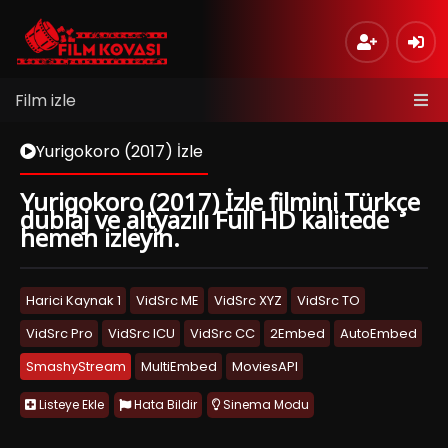
Film izle
Yurigokoro (2017) İzle
Yurigokoro (2017) İzle filmini Türkçe
dublaj ve altyazılı Full HD kalitede
hemen izleyin.
Harici Kaynak 1
VidSrc ME
VidSrc XYZ
VidSrc TO
VidSrc Pro
VidSrc ICU
VidSrc CC
2Embed
AutoEmbed
SmashyStream
MultiEmbed
MoviesAPI
Listeye Ekle
Hata Bildir
Sinema Modu