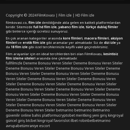
yapısıyla dikkat çektiğini unutmamak gerekir. Bu film, Netflix
gibi platformlarda da ilgiyle takip edilen yapımlar arasında
yerini almıştır.
Copyright © 2024
FilmKovası | Film izle | HD Film izle
filmkovasi.co,
film izle
denildiğinde akla gelen en kaliteli platformlardan
biridir. Sitemizde
full hd film izle
,
yabancı film izle
,
türkçe dublaj filmler
gibi binlerce içeriği ücretsiz sunuyoruz.
En çok aranan kategoriler arasında
kore filmleri
,
macera filmleri
,
aksiyon
filmleri
ve
erotik film izle
gibi aramalar yer almaktadır. Siz de
dizi izle
ya
da
18 film izle
gibi özel tercihlerinizle keyifli vakit geçirebilirsiniz.
Film arayanlar için en ideal tercihlerden biri olan FilmKovası,
kesintisiz
film izleme siteleri
arasında öne çıkmaktadır.
fullfilmizle
Deneme Bonusu Veren Siteler
Deneme Bonusu Veren Siteler
Deneme Bonusu Veren Siteler
Deneme Bonusu Veren Siteler
Deneme
Bonusu Veren Siteler
Deneme Bonusu Veren Siteler
Deneme Bonusu
Veren Siteler
Deneme Bonusu Veren Siteler
Deneme Bonusu Veren
Siteler
Deneme Bonusu Veren Siteler
Deneme Bonusu Veren Siteler
Deneme Bonusu Veren Siteler
Deneme Bonusu Veren Siteler
Deneme
Bonusu Veren Siteler
Deneme Bonusu Veren Siteler
Deneme Bonusu
Veren Siteler
Deneme Bonusu Veren Siteler
Deneme Bonusu Veren
Siteler
Deneme Bonusu Veren Siteler
Deneme Bonusu Veren Siteler
Deneme Bonusu Veren Siteler
betmarino
betmarino
Betmarino
güvenilir online bahis platformu
cryptobet
meritking yeni giriş
kingroyal
güncel giriş
btcbet
kingroyal
favorislot
ilbet
robinbet
betmarino
avrupabet
ümraniye escort