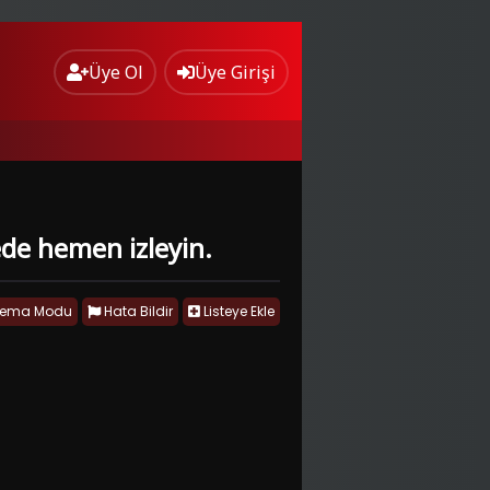
Üye Ol
Üye Girişi
ede hemen izleyin.
nema Modu
Hata Bildir
Listeye Ekle