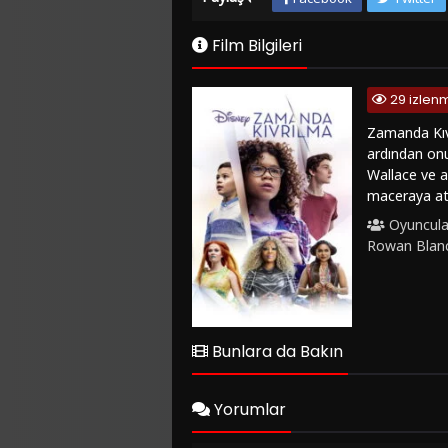
Film Bilgileri
29 izlen
Zamanda Kıvr
ardından onu
Wallace ve a
maceraya atıl
atmosferin i
Oyuncula
renklenen fi
Rowan Blan
beyaz perdey
bir deneyim v
gelişimi ve s
ederken, fan
atmak ve hey
Bunlara da Bakın
izleyebilirs
platformda, 
Yorumlar