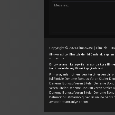
Copyright © 2024
FilmKovası | Film izle | HD
filmkovasi.co,
film izle
denildiğinde akla gelen e
sunuyoruz.
En çok aranan kategoriler arasında
kore filmle
tercihlerinizle keyifli vakit geçirebilirsiniz.
Film arayanlar için en ideal tercihlerden biri o
fullfilmizle
Deneme Bonusu Veren Siteler
Den
Deneme Bonusu Veren Siteler
Deneme Bonusu
Veren Siteler
Deneme Bonusu Veren Siteler
D
Deneme Bonusu Veren Siteler
Deneme Bonusu
betmarino
Betmarino güvenilir online bahis 
avrupabet
ümraniye escort