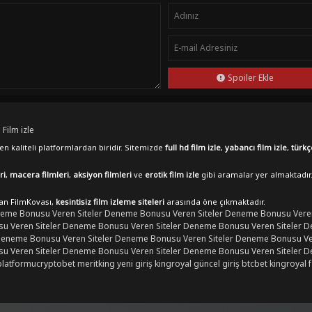
Spoiler Ekle
 Film izle
n kaliteli platformlardan biridir. Sitemizde
full hd film izle
,
yabancı film izle
,
türkç
ri
,
macera filmleri
,
aksiyon filmleri
ve
erotik film izle
gibi aramalar yer almaktadır
lan FilmKovası,
kesintisiz film izleme siteleri
arasında öne çıkmaktadır.
eme Bonusu Veren Siteler
Deneme Bonusu Veren Siteler
Deneme Bonusu Veren
 Veren Siteler
Deneme Bonusu Veren Siteler
Deneme Bonusu Veren Siteler
D
eneme Bonusu Veren Siteler
Deneme Bonusu Veren Siteler
Deneme Bonusu Ver
 Veren Siteler
Deneme Bonusu Veren Siteler
Deneme Bonusu Veren Siteler
D
platformu
cryptobet
meritking yeni giriş
kingroyal güncel giriş
btcbet
kingroyal