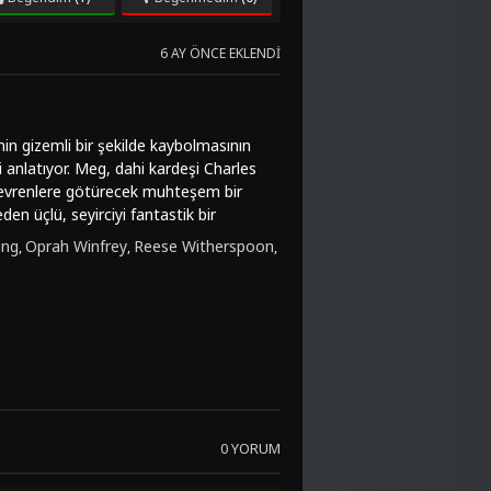
6 AY ÖNCE EKLENDI
nin gizemli bir şekilde kaybolmasının
 anlatıyor. Meg, dahi kardeşi Charles
lel evrenlere götürecek muhteşem bir
eden üçlü, seyirciyi fantastik bir
başarılı oyuncuların performanslarıyla
ing
Oprah Winfrey
Reese Witherspoon
,
,
,
yor. Ava DuVernay'in yönetmenliğinde
ynı zamanda duygusal anlarla da dolu
ici görsel efektleri, derin karakter
ifli vakit geçirmek isteyenlere hitap
a Kıvrılma'nın büyülü dünyasına adım
 full hd olarak FilmKovası sitesinden
 online izleme imkanı sunan bu
0 YORUM