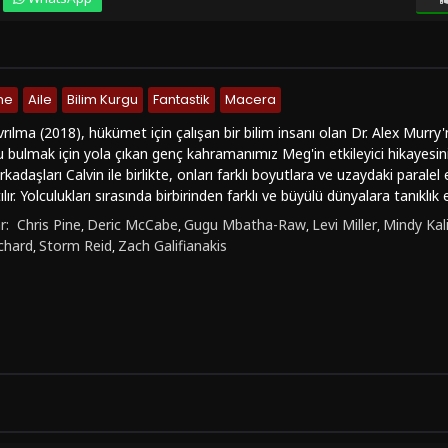
me
Aile
Bilim Kurgu
Fantastik
Macera
ılma (2018), hükümet için çalışan bir bilim insanı olan Dr. Alex Murry'
 bulmak için yola çıkan genç kahramanımız Meg'in etkileyici hikayesini
rkadaşları Calvin ile birlikte, onları farklı boyutlara ve uzaydaki para
ır. Yolculukları sırasında birbirinden farklı ve büyülü dünyalara tanıklık 
çine sürüklüyor.Storm Reid, Oprah Winfrey ve Reese Witherspoon gibi 
r:
Chris Pine
Deric McCabe
Gugu Mbatha-Raw
Levi Miller
Mindy Kal
,
,
,
,
lm, macera, bilim-kurgu, aile ve fantastik türlerini ustalıkla harmanlı
chard
Storm Reid
Zach Galifianakis
,
,
e aktarılan bu büyüleyici yapım, izleyicilere görsel şölen sunarken a
aat ediyor.Zamanda Kıvrılma'nın izleyici için büyük bir çekiciliği, etkiley
ürükleyici hikayesiyle gelir. Film, bilim-kurgu tutkunlarına ve ailecek key
tastik dünyasında kaybolmak isteyen herkesi de bekliyor.Eğer Zamand
ecan dolu bir maceraya tanıklık etmek istiyorsanız, filmi kesintisiz ve
iniz. Türkçe dublaj veya türkçe altyazı seçenekleriyle 1080p kalitesinde
Zamanda Kıvrılma'nın keyfini doyasıya çıkarabilirsiniz.