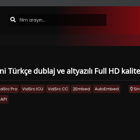
i Türkçe dublaj ve altyazılı Full HD kalit
idSrc Pro
VidSrc ICU
VidSrc CC
2Embed
AutoEmbed
Si
API