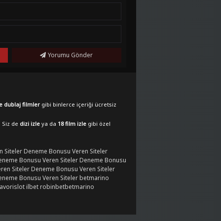
Yorumu Gönder
e dublaj filmler
gibi binlerce içeriği ücretsiz
. Siz de
dizi izle
ya da
18 film izle
gibi özel
 Siteler
Deneme Bonusu Veren Siteler
eneme Bonusu Veren Siteler
Deneme Bonusu
en Siteler
Deneme Bonusu Veren Siteler
eneme Bonusu Veren Siteler
betmarino
favorislot
ilbet
robinbet
betmarino