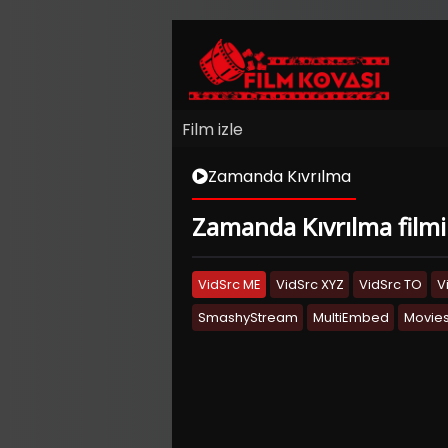
Film izle
Zamanda Kıvrılma
Zamanda Kıvrılma filmin
VidSrc ME
VidSrc XYZ
VidSrc TO
V
SmashyStream
MultiEmbed
Movies