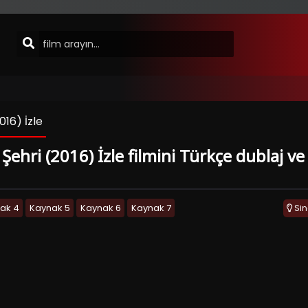
016) İzle
ehri (2016) İzle filmini Türkçe dublaj ve 
ak 4
Kaynak 5
Kaynak 6
Kaynak 7
Si