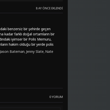
8 AY ÖNCE EKLENDI
daki benzersiz bir şehirde geçen
a kadar farklı doğal ortamların bir
ındaki iyimser bir Polis Memuru,
nların hakim olduğu bir yerde polis
tilki Nick Wilde ile işbirliği yaparak
Jason Bateman
Jenny Slate
Nate
,
,
sında harika animasyon kalitesi,
n Bateman ve Idris Elba gibi başarılı
era, aile ve komedi türlerini başarıyla
 hem de yetişkinler için keyifli bir
, sürükleyici hikaye ve mükemmel
 Zootropolis, hem görsel açıdan hem de
ilmKovası sitesinden Zootropolis:
bir seyir deneyimi sunarken aynı zamanda
eyen herkesin bu filmi izlemesini
0 YORUM