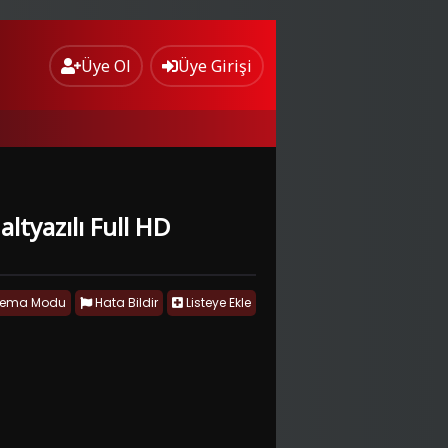
Üye Ol
Üye Girişi
altyazılı Full HD
nema Modu
Hata Bildir
Listeye Ekle