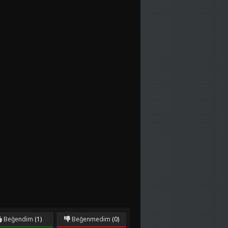
Beğendim
(1)
Beğenmedim
(0)