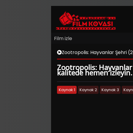
Film izle
Zootropolis: Hayvanlar Şehri (2
Zootropolis: Hayvanlar Ş
kalitede hemen izleyin.
Kaynak 1
Kaynak 2
Kaynak 3
Kayn