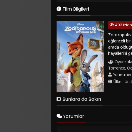
Film Bilgileri
493 izle
Zootropolis:
eğlenceli bi
arada olduğu
hayallerini 
olmanın zorlu
Oyuncula
önemli ve gi
Torrence
Oc
,
eğlenceli diy
Yönetme
oyuncuların s
Ülke:
Uni
harmanlayara
seyir deneyi
animasyonlar
Bunlara da Bakın
derinlikli hi
Hayvanlar Şeh
önemli mesaj
Yorumlar
tavsiye ederi