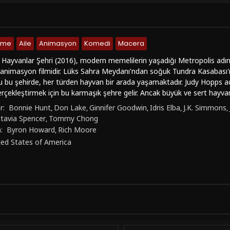
nme
Aile
Animasyon
Komedi
Macera
 Hayvanlar Şehri (2016), modern memelilerin yaşadığı Metropolis adın
r animasyon filmidir. Lüks Sahra Meydanı'ndan soğuk Tundra Kasabası'n
 bu şehirde, her türden hayvan bir arada yaşamaktadır. Judy Hopps ad
gerçekleştirmek için bu karmaşık şehre gelir. Ancak büyük ve sert hayva
klarıyla karşılaşır. Kendini kanıtlamak isteyen Judy, geveze ve numaracı 
r:
Bonnie Hunt
Don Lake
Ginnifer Goodwin
Idris Elba
J.K. Simmons
,
,
,
,
,
zemli bir olayı çözmeye çalışır.Zootropolis'un öne çıkan özellikleri ara
tavia Spencer
Tommy Chong
,
aloglar ve derinlikli karakterler yer almaktadır. Ginnifer Goodwin, Jaso
n:
Byron Howard
Rich Moore
,
eslendirdiği karakterler, izleyicileri hikayeye daha da bağlar. Film, mac
ted States of America
k izleyicilere keyifli bir deneyim sunmaktadır.Zootropolis, hem çocuklar
mi sunan bir yapım olmasıyla izlemeye değerdir. Eğlenceli karakterler
 sayesinde her yaştan izleyiciyi etkileyebilecek potansiyele sahiptir.
kayesiyle izleyicileri şaşırtacak ve eğlendirecek nitelikte bir yapımdır.F
ri'ni izleyebilirsiniz. Bu eğlenceli ve ödüllü animasyon filmi, keyifli 
lar da içermektedir. Macera dolu bir animasyon deneyimi yaşamak ist
z.