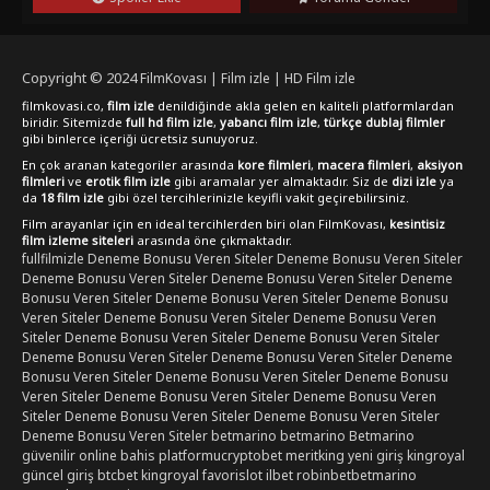
Kesintisiz ve full hd olarak 1080p çözünürlükte online izleme
imkanı sunan FilmKovası, izleyicilere sinema keyfini evlerine
taşıyor. Bu keyifli animasyon filmi için film izle seçeneğini
tercih ederek, Seuss'un büyülü dünyasına kapılarınızı
Copyright © 2024
FilmKovası | Film izle | HD Film izle
aralayabilirsiniz.
filmkovasi.co,
film izle
denildiğinde akla gelen en kaliteli platformlardan
biridir. Sitemizde
full hd film izle
,
yabancı film izle
,
türkçe dublaj filmler
gibi binlerce içeriği ücretsiz sunuyoruz.
En çok aranan kategoriler arasında
kore filmleri
,
macera filmleri
,
aksiyon
filmleri
ve
erotik film izle
gibi aramalar yer almaktadır. Siz de
dizi izle
ya
da
18 film izle
gibi özel tercihlerinizle keyifli vakit geçirebilirsiniz.
Film arayanlar için en ideal tercihlerden biri olan FilmKovası,
kesintisiz
film izleme siteleri
arasında öne çıkmaktadır.
fullfilmizle
Deneme Bonusu Veren Siteler
Deneme Bonusu Veren Siteler
Deneme Bonusu Veren Siteler
Deneme Bonusu Veren Siteler
Deneme
Bonusu Veren Siteler
Deneme Bonusu Veren Siteler
Deneme Bonusu
Veren Siteler
Deneme Bonusu Veren Siteler
Deneme Bonusu Veren
Siteler
Deneme Bonusu Veren Siteler
Deneme Bonusu Veren Siteler
Deneme Bonusu Veren Siteler
Deneme Bonusu Veren Siteler
Deneme
Bonusu Veren Siteler
Deneme Bonusu Veren Siteler
Deneme Bonusu
Veren Siteler
Deneme Bonusu Veren Siteler
Deneme Bonusu Veren
Siteler
Deneme Bonusu Veren Siteler
Deneme Bonusu Veren Siteler
Deneme Bonusu Veren Siteler
betmarino
betmarino
Betmarino
güvenilir online bahis platformu
cryptobet
meritking yeni giriş
kingroyal
güncel giriş
btcbet
kingroyal
favorislot
ilbet
robinbet
betmarino