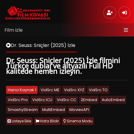
Film izle
Dr. Seuss: Sniçler (2025) İzle
Dr. Seuss: Sniçler (2025) İzle filmini
Türkçe dublaj ve altyazılı Full HD
kalitede hemen izleyin.
Harici Kaynak 1
VidSrc ME
VidSrc XYZ
VidSrc TO
VidSrc Pro
VidSrc ICU
VidSrc CC
2Embed
AutoEmbed
SmashyStream
MultiEmbed
MoviesAPI
Listeye Ekle
Hata Bildir
Sinema Modu