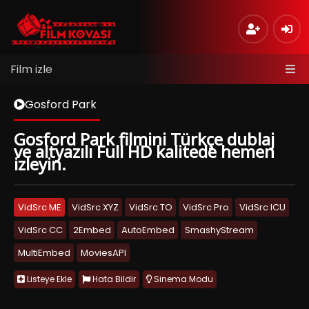
Film izle
Gosford Park
Gosford Park filmini Türkçe dublaj
ve altyazılı Full HD kalitede hemen
izleyin.
VidSrc ME
VidSrc XYZ
VidSrc TO
VidSrc Pro
VidSrc ICU
VidSrc CC
2Embed
AutoEmbed
SmashyStream
MultiEmbed
MoviesAPI
Listeye Ekle
Hata Bildir
Sinema Modu