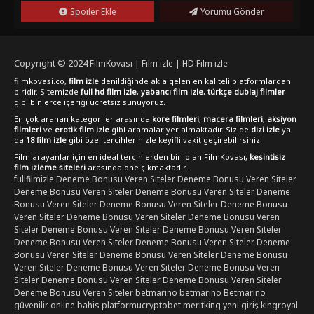
Spoiler Ekle
Yorumu Gönder
Copyright © 2024
FilmKovası | Film izle | HD Film izle
filmkovasi.co,
film izle
denildiğinde akla gelen en kaliteli platformlardan
biridir. Sitemizde
full hd film izle
,
yabancı film izle
,
türkçe dublaj filmler
gibi binlerce içeriği ücretsiz sunuyoruz.
En çok aranan kategoriler arasında
kore filmleri
,
macera filmleri
,
aksiyon
filmleri
ve
erotik film izle
gibi aramalar yer almaktadır. Siz de
dizi izle
ya
da
18 film izle
gibi özel tercihlerinizle keyifli vakit geçirebilirsiniz.
Film arayanlar için en ideal tercihlerden biri olan FilmKovası,
kesintisiz
film izleme siteleri
arasında öne çıkmaktadır.
fullfilmizle
Deneme Bonusu Veren Siteler
Deneme Bonusu Veren Siteler
Deneme Bonusu Veren Siteler
Deneme Bonusu Veren Siteler
Deneme
Bonusu Veren Siteler
Deneme Bonusu Veren Siteler
Deneme Bonusu
Veren Siteler
Deneme Bonusu Veren Siteler
Deneme Bonusu Veren
Siteler
Deneme Bonusu Veren Siteler
Deneme Bonusu Veren Siteler
Deneme Bonusu Veren Siteler
Deneme Bonusu Veren Siteler
Deneme
Bonusu Veren Siteler
Deneme Bonusu Veren Siteler
Deneme Bonusu
Veren Siteler
Deneme Bonusu Veren Siteler
Deneme Bonusu Veren
Siteler
Deneme Bonusu Veren Siteler
Deneme Bonusu Veren Siteler
Deneme Bonusu Veren Siteler
betmarino
betmarino
Betmarino
güvenilir online bahis platformu
cryptobet
meritking yeni giriş
kingroyal