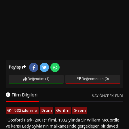
Paylaş
Beğendim
(1)
Beğenmedim
(0)
Film Bilgileri
6 AY ÖNCE EKLENDI
1.532 izlenme
Dram
Gerilim
Gizem
"Gosford Park (2001)" filmi, 1932 yılında Sir William McCordle
ve karısı Lady Sylvia'nın malikanesinde gerçekleşen bir daveti