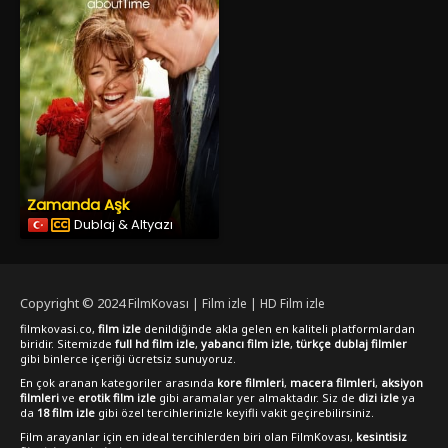
Zamanda Aşk
Dublaj & Altyazı
Copyright © 2024
FilmKovası | Film izle | HD Film izle
filmkovasi.co,
film izle
denildiğinde akla gelen en kaliteli platformlardan
biridir. Sitemizde
full hd film izle
,
yabancı film izle
,
türkçe dublaj filmler
gibi binlerce içeriği ücretsiz sunuyoruz.
En çok aranan kategoriler arasında
kore filmleri
,
macera filmleri
,
aksiyon
filmleri
ve
erotik film izle
gibi aramalar yer almaktadır. Siz de
dizi izle
ya
da
18 film izle
gibi özel tercihlerinizle keyifli vakit geçirebilirsiniz.
Film arayanlar için en ideal tercihlerden biri olan FilmKovası,
kesintisiz