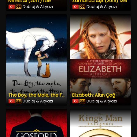
Nefes Al (2017) İzle
Zamanda Aşk (2013) İzle
Dublaj & Altyazı
Dublaj & Altyazı
Elizabeth: Altın Çağ
The Boy, the Mole, the Fox and the Horse
Dublaj & Altyazı
Dublaj & Altyazı