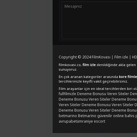
Copyright © 2024
FilmKovası | Film izle | HD
filmkovasi.co,
film izle
denildiğinde akla gelen e
sunuyoruz.
En çok aranan kategoriler arasında
kore filmle
tercihlerinizle keyifli vakit geçirebilirsiniz.
Film arayanlar için en ideal tercihlerden biri o
fullfilmizle
Deneme Bonusu Veren Siteler
Den
Deneme Bonusu Veren Siteler
Deneme Bonusu
Veren Siteler
Deneme Bonusu Veren Siteler
D
Deneme Bonusu Veren Siteler
Deneme Bonusu
betmarino
Betmarino güvenilir online bahis 
avrupabet
ümraniye escort