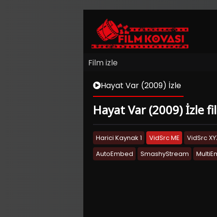
Film izle
Hayat Var (2009) İzle
Hayat Var (2009) İzle fi
Harici Kaynak 1
VidSrc ME
VidSrc XY
AutoEmbed
SmashyStream
Multi