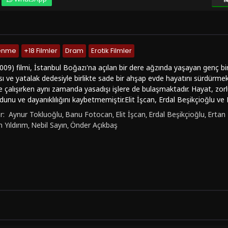
lenme
+18 Filmler
Dram
Erotik Filmler
009) filmi, İstanbul Boğazı'na açılan bir dere ağzında yaşayan genç bir 
ı ve yatalak dedesiyle birlikte sade bir ahşap evde hayatını sürdürmekte
 çalışırken aynı zamanda yasadışı işlere de bulaşmaktadır. Hayat, zo
unu ve dayanıklılığını kaybetmemiştir.Elit İşcan, Erdal Beşikçioğlu ve L
üründe ve seyircilere duygusal bir deneyim sunuyor. Hayat'ın cesareti v
r:
Aynur Tokluoğlu
Banu Fotocan
Elit İşcan
Erdal Beşikçioğlu
Ertan 
,
,
,
,
 Film, İstanbul'un güzelliklerini ve aynı zamanda karanlık yönlerini de 
 Yıldırım
Nebil Sayın
Önder Açıkbaş
,
,
ının değerli bir örneği olmakla kalmayıp aynı zamanda insanın içsel
seriyor. Film, izleyicilere duygusal bir yolculuk vaat ediyor ve dramati
 Hayat Var (2009) filmini izlemek isterseniz, Türkçe dublaj veya altyazı
 bir şekilde izleyebilirsiniz. Bu film, duygusal derinliği ve güçlü perfo
kıyor.