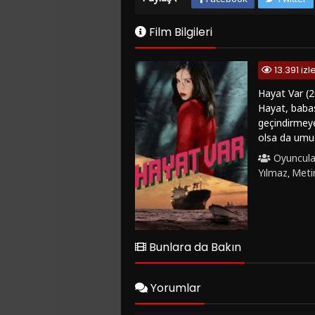
Film Bilgileri
13.391 iz
Hayat Var (2
Hayat, babas
geçindirmeye
olsa da umud
film, dram t
Oyuncula
uyandırıyor.
Yılmaz
Metin
,
Türk sinemas
gözler önüne 
sunuyor.Eğer
ve kesintisiz
olarak öne çı
Bunlara da Bakın
Yorumlar