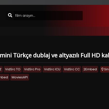
lmini Türkçe dublaj ve altyazılı Full HD k
Z
VidSrc TO
VidSrc Pro
VidSrc ICU
VidSrc CC
2Embed
Si
Embed
MoviesAPI