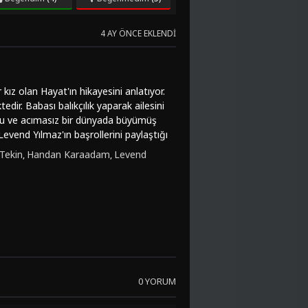
4 AY ÖNCE EKLENDI
kız olan Hayat'ın hikayesini anlatıyor.
dir. Babası balıkçılık yaparak ailesini
rlu ve acımasız bir dünyada büyümüş
evend Yılmaz'ın başrollerini paylaştığı
e umudu, izleyicilerde derin duygular
Tekin
Handan Karaadam
Levend
,
,
gözler önüne seriyor.Hayat Var, sadece
 gücünü ve yaşam mücadelesini de
k sahneleriyle etkileyici bir deneyim
lı olarak FilmKovası sitesinden online
rmanslarıyla izlemeye değer bir yapım
0 YORUM