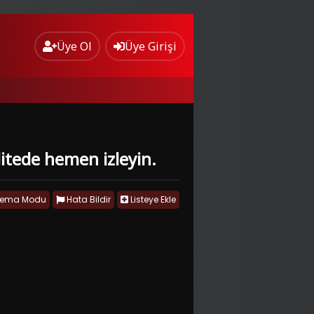
Üye Ol
Üye Girişi
alitede hemen izleyin.
nema Modu
Hata Bildir
Listeye Ekle