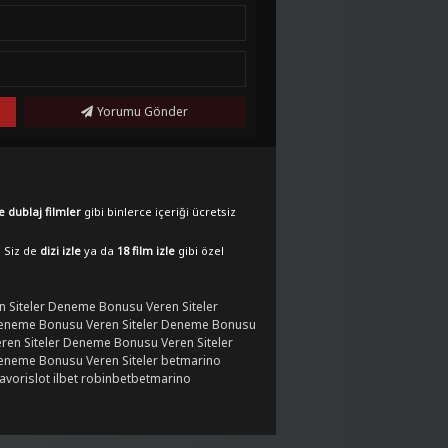
Yorumu Gönder
e dublaj filmler
gibi binlerce içeriği ücretsiz
. Siz de
dizi izle
ya da
18 film izle
gibi özel
 Siteler
Deneme Bonusu Veren Siteler
eneme Bonusu Veren Siteler
Deneme Bonusu
en Siteler
Deneme Bonusu Veren Siteler
eneme Bonusu Veren Siteler
betmarino
favorislot
ilbet
robinbet
betmarino