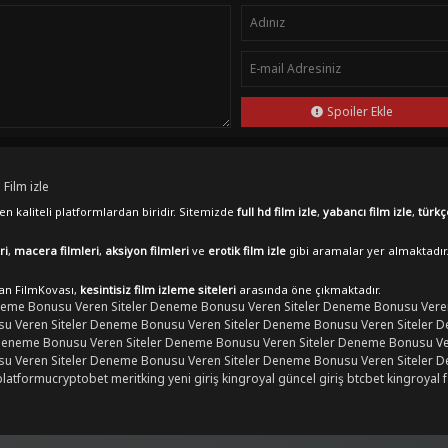
Spoiler Ekle
 Film izle
n kaliteli platformlardan biridir. Sitemizde
full hd film izle
,
yabancı film izle
,
türkç
ri
,
macera filmleri
,
aksiyon filmleri
ve
erotik film izle
gibi aramalar yer almaktadır
lan FilmKovası,
kesintisiz film izleme siteleri
arasında öne çıkmaktadır.
eme Bonusu Veren Siteler
Deneme Bonusu Veren Siteler
Deneme Bonusu Veren
 Veren Siteler
Deneme Bonusu Veren Siteler
Deneme Bonusu Veren Siteler
D
eneme Bonusu Veren Siteler
Deneme Bonusu Veren Siteler
Deneme Bonusu Ver
 Veren Siteler
Deneme Bonusu Veren Siteler
Deneme Bonusu Veren Siteler
D
platformu
cryptobet
meritking yeni giriş
kingroyal güncel giriş
btcbet
kingroyal