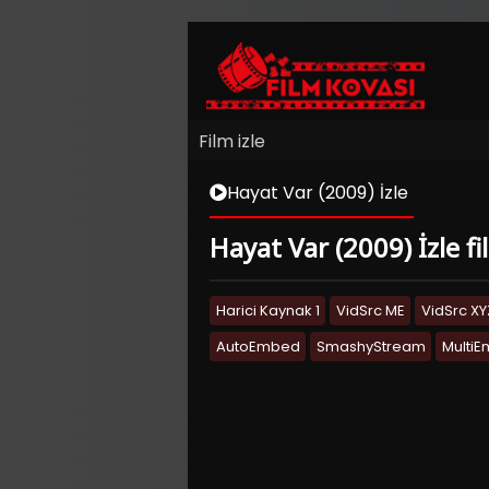
Film izle
Hayat Var (2009) İzle
Hayat Var (2009) İzle fi
Harici Kaynak 1
VidSrc ME
VidSrc XY
AutoEmbed
SmashyStream
Multi