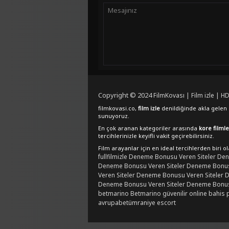
Copyright © 2024
FilmKovası | Film izle | HD
filmkovasi.co,
film izle
denildiğinde akla gelen e
sunuyoruz.
En çok aranan kategoriler arasında
kore filmle
tercihlerinizle keyifli vakit geçirebilirsiniz.
Film arayanlar için en ideal tercihlerden biri o
fullfilmizle
Deneme Bonusu Veren Siteler
Den
Deneme Bonusu Veren Siteler
Deneme Bonusu
Veren Siteler
Deneme Bonusu Veren Siteler
D
Deneme Bonusu Veren Siteler
Deneme Bonusu
betmarino
Betmarino güvenilir online bahis 
avrupabet
ümraniye escort