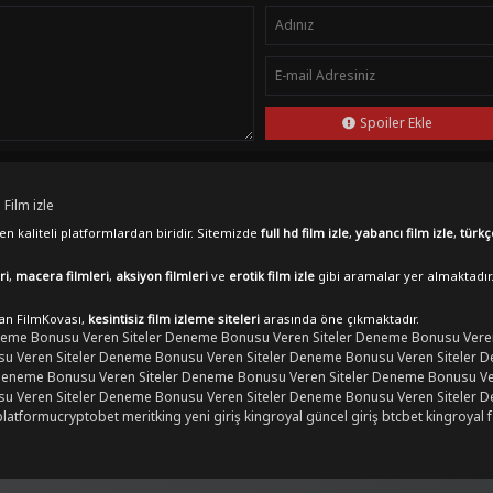
Spoiler Ekle
 Film izle
n kaliteli platformlardan biridir. Sitemizde
full hd film izle
,
yabancı film izle
,
türkç
ri
,
macera filmleri
,
aksiyon filmleri
ve
erotik film izle
gibi aramalar yer almaktadır
lan FilmKovası,
kesintisiz film izleme siteleri
arasında öne çıkmaktadır.
eme Bonusu Veren Siteler
Deneme Bonusu Veren Siteler
Deneme Bonusu Veren
 Veren Siteler
Deneme Bonusu Veren Siteler
Deneme Bonusu Veren Siteler
D
eneme Bonusu Veren Siteler
Deneme Bonusu Veren Siteler
Deneme Bonusu Ver
 Veren Siteler
Deneme Bonusu Veren Siteler
Deneme Bonusu Veren Siteler
D
platformu
cryptobet
meritking yeni giriş
kingroyal güncel giriş
btcbet
kingroyal