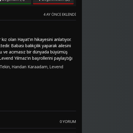
4 AY ÖNCE EKLENDI
kız olan Hayat'ın hikayesini anlatıyor.
dir. Babası balıkçılık yaparak ailesini
rlu ve acımasız bir dünyada büyümüş
evend Yılmaz'ın başrollerini paylaştığı
e umudu, izleyicilerde derin duygular
Tekin
Handan Karaadam
Levend
,
,
gözler önüne seriyor.Hayat Var, sadece
 gücünü ve yaşam mücadelesini de
k sahneleriyle etkileyici bir deneyim
lı olarak FilmKovası sitesinden online
rmanslarıyla izlemeye değer bir yapım
0 YORUM