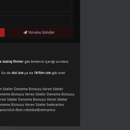
Yorumu Gönder
e dublaj filmler
gibi binlerce içeriği ücretsiz
. Siz de
dizi izle
ya da
18 film izle
gibi özel
 Siteler
Deneme Bonusu Veren Siteler
eneme Bonusu Veren Siteler
Deneme Bonusu
en Siteler
Deneme Bonusu Veren Siteler
eneme Bonusu Veren Siteler
betmarino
favorislot
ilbet
robinbet
betmarino