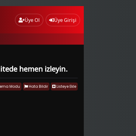
Üye Ol
Üye Girişi
alitede hemen izleyin.
nema Modu
Hata Bildir
Listeye Ekle