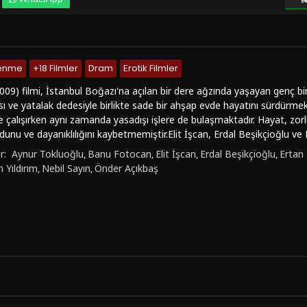
lenme
+18 Filmler
Dram
Erotik Filmler
009) filmi, İstanbul Boğazı'na açılan bir dere ağzında yaşayan genç bir 
ı ve yatalak dedesiyle birlikte sade bir ahşap evde hayatını sürdürmekte
 çalışırken aynı zamanda yasadışı işlere de bulaşmaktadır. Hayat, zo
unu ve dayanıklılığını kaybetmemiştir.Elit İşcan, Erdal Beşikçioğlu ve L
üründe ve seyircilere duygusal bir deneyim sunuyor. Hayat'ın cesareti v
r:
Aynur Tokluoğlu
Banu Fotocan
Elit İşcan
Erdal Beşikçioğlu
Ertan 
,
,
,
,
 Film, İstanbul'un güzelliklerini ve aynı zamanda karanlık yönlerini de 
 Yıldırım
Nebil Sayın
Önder Açıkbaş
,
,
ının değerli bir örneği olmakla kalmayıp aynı zamanda insanın içsel
seriyor. Film, izleyicilere duygusal bir yolculuk vaat ediyor ve dramati
 Hayat Var (2009) filmini izlemek isterseniz, Türkçe dublaj veya altyazı
 bir şekilde izleyebilirsiniz. Bu film, duygusal derinliği ve güçlü perfo
kıyor.