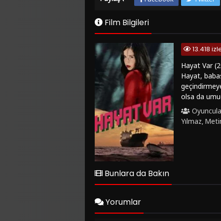
Film Bilgileri
13.418 iz
Hayat Var (2
Hayat, babas
geçindirmeye
olsa da umud
film, dram t
Oyuncula
uyandırıyor.
Yılmaz
Metin
,
Türk sinemas
gözler önüne 
sunuyor.Eğer
ve kesintisiz
olarak öne çı
Bunlara da Bakın
Yorumlar