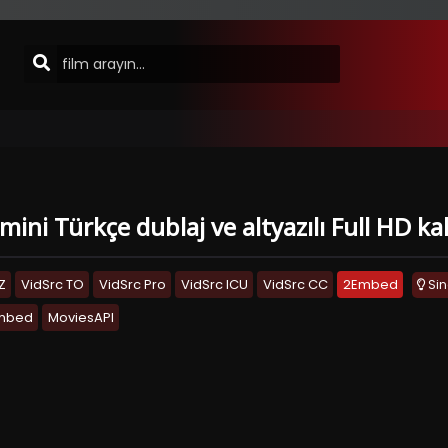
lmini Türkçe dublaj ve altyazılı Full HD k
Z
VidSrc TO
VidSrc Pro
VidSrc ICU
VidSrc CC
2Embed
Si
Embed
MoviesAPI