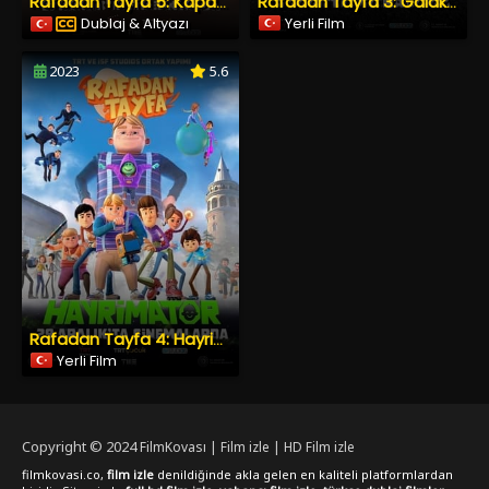
Rafadan Tayfa 5: Kapadokya
Rafadan Tayfa 3: Galaktik Tayfa
Dublaj & Altyazı
Yerli Film
2023
5.6
Rafadan Tayfa 4: Hayrimatör
Yerli Film
Copyright © 2024
FilmKovası | Film izle | HD Film izle
filmkovasi.co,
film izle
denildiğinde akla gelen en kaliteli platformlardan