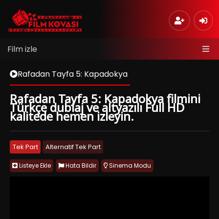
Film izle
Rafadan Tayfa 5: Kapadokya
Rafadan Tayfa 5: Kapadokya filmini
Türkçe dublaj ve altyazılı Full HD
kalitede hemen izleyin.
Tek Part
Alternatif Tek Part
Listeye Ekle
Hata Bildir
Sinema Modu