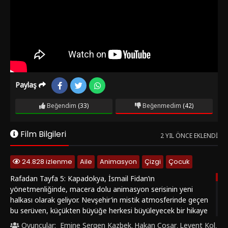
Paylaş
Beğendim
(33)
Beğenmedim
(42)
Film Bilgileri
2 YIL ÖNCE EKLENDI
24.828 izlenme
Aile
Animasyon
Çizgi
Çocuk
Rafadan Tayfa 5: Kapadokya, İsmail Fidan’ın
yönetmenliğinde, macera dolu animasyon serisinin yeni
halkası olarak geliyor. Nevşehir’in mistik atmosferinde geçen
bu serüven, küçükten büyüğe herkesi büyüleyecek bir hikaye
sunuyor. Bağ bozumu festivalinde düzenlenecek olan
Oyuncular:
Emine Sergen Kazbek
Hakan Coşar
Levent Kol
,
,
,