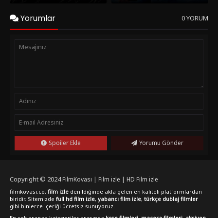
Yorumlar
0 YORUM
Spoiler Ekle
Yorumu Gönder
Copyright © 2024
FilmKovası | Film izle | HD Film izle
filmkovasi.co,
film izle
denildiğinde akla gelen en kaliteli platformlardan
biridir. Sitemizde
full hd film izle
,
yabancı film izle
,
türkçe dublaj filmler
gibi binlerce içeriği ücretsiz sunuyoruz.
En çok aranan kategoriler arasında
kore filmleri
,
macera filmleri
,
aksiyon