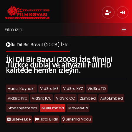
Film izle
İki Dil Bir Bavul (2008) İzle
İki Dil Bir Bavul (2008) İzle filmini
Türkçe dublaj ve altyazılı Full HD
kalitede hemen izleyin.
Harici Kaynak 1
VidSrc ME
VidSrc XYZ
VidSrc TO
VidSrc Pro
VidSrc ICU
VidSrc CC
2Embed
AutoEmbed
SmashyStream
MultiEmbed
MoviesAPI
Listeye Ekle
Hata Bildir
Sinema Modu