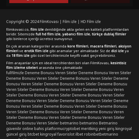
Copyright © 2024
FilmKovası | Film izle | HD Film izle
filmkovasi.co,
film izle
denildiğinde akla gelen en kaliteli platformlardan
biridir. Sitemizde
full hd film izle
,
yabancı film izle
,
türkçe dublaj filmler
gibi binlerce içeriği ücretsiz sunuyoruz.
En çok aranan kategoriler arasında
kore filmleri
,
macera filmleri
,
aksiyon
filmleri
ve
erotik film izle
gibi aramalar yer almaktadır. Siz de
dizi izle
ya
da
18 film izle
gibi özel tercihlerinizle keyifli vakit geçirebilirsiniz.
Film arayanlar için en ideal tercihlerden biri olan FilmKovası,
kesintisiz
film izleme siteleri
arasında öne çıkmaktadır.
fullfilmizle
Deneme Bonusu Veren Siteler
Deneme Bonusu Veren Siteler
Deneme Bonusu Veren Siteler
Deneme Bonusu Veren Siteler
Deneme
Bonusu Veren Siteler
Deneme Bonusu Veren Siteler
Deneme Bonusu
Veren Siteler
Deneme Bonusu Veren Siteler
Deneme Bonusu Veren
Siteler
Deneme Bonusu Veren Siteler
Deneme Bonusu Veren Siteler
Deneme Bonusu Veren Siteler
Deneme Bonusu Veren Siteler
Deneme
Bonusu Veren Siteler
Deneme Bonusu Veren Siteler
Deneme Bonusu
Veren Siteler
Deneme Bonusu Veren Siteler
Deneme Bonusu Veren
Siteler
Deneme Bonusu Veren Siteler
Deneme Bonusu Veren Siteler
Deneme Bonusu Veren Siteler
betmarino
betmarino
Betmarino
güvenilir online bahis platformu
cryptobet
meritking yeni giriş
kingroyal
güncel giriş
btcbet
kingroyal
favorislot
ilbet
robinbet
betmarino