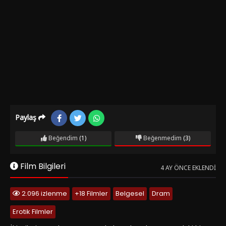
Paylaş
Beğendim
(1)
Beğenmedim
(3)
Film Bilgileri
4 AY ÖNCE EKLENDI
2.096 izlenme
+18 Filmler
Belgesel
Dram
Erotik Filmler