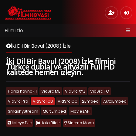
Film izle
İki Dil Bir Bavul (2008) İzle
İki Dil Bir Bavul (2008) İzle filmini
Türkçe dublaj ve altyazılı Full HD
kalitede hemen izleyin.
Harici Kaynak 1
VidSrc ME
VidSrc XYZ
VidSrc TO
VidSrc Pro
VidSrc ICU
VidSrc CC
2Embed
AutoEmbed
SmashyStream
MultiEmbed
MoviesAPI
Listeye Ekle
Hata Bildir
Sinema Modu