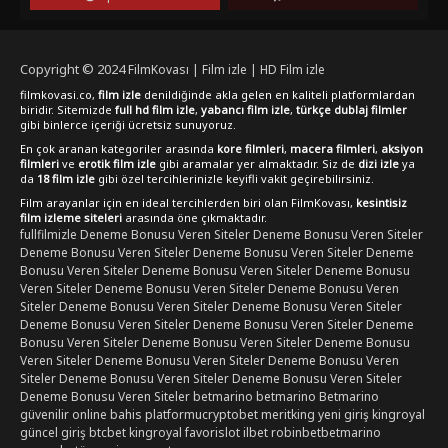
Copyright © 2024
FilmKovası | Film izle | HD Film izle
filmkovasi.co,
film izle
denildiğinde akla gelen en kaliteli platformlardan
biridir. Sitemizde
full hd film izle
,
yabancı film izle
,
türkçe dublaj filmler
gibi binlerce içeriği ücretsiz sunuyoruz.
En çok aranan kategoriler arasında
kore filmleri
,
macera filmleri
,
aksiyon
filmleri
ve
erotik film izle
gibi aramalar yer almaktadır. Siz de
dizi izle
ya
da
18 film izle
gibi özel tercihlerinizle keyifli vakit geçirebilirsiniz.
Film arayanlar için en ideal tercihlerden biri olan FilmKovası,
kesintisiz
film izleme siteleri
arasında öne çıkmaktadır.
fullfilmizle
Deneme Bonusu Veren Siteler
Deneme Bonusu Veren Siteler
Deneme Bonusu Veren Siteler
Deneme Bonusu Veren Siteler
Deneme
Bonusu Veren Siteler
Deneme Bonusu Veren Siteler
Deneme Bonusu
Veren Siteler
Deneme Bonusu Veren Siteler
Deneme Bonusu Veren
Siteler
Deneme Bonusu Veren Siteler
Deneme Bonusu Veren Siteler
Deneme Bonusu Veren Siteler
Deneme Bonusu Veren Siteler
Deneme
Bonusu Veren Siteler
Deneme Bonusu Veren Siteler
Deneme Bonusu
Veren Siteler
Deneme Bonusu Veren Siteler
Deneme Bonusu Veren
Siteler
Deneme Bonusu Veren Siteler
Deneme Bonusu Veren Siteler
Deneme Bonusu Veren Siteler
betmarino
betmarino
Betmarino
güvenilir online bahis platformu
cryptobet
meritking yeni giriş
kingroyal
güncel giriş
btcbet
kingroyal
favorislot
ilbet
robinbet
betmarino