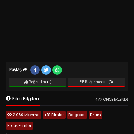
Paylaş
Beğendim
(1)
Beğenmedim
(3)
Film Bilgileri
4 AY ÖNCE EKLENDI
2.069 izlenme
+18 Filmler
Belgesel
Dram
Erotik Filmler