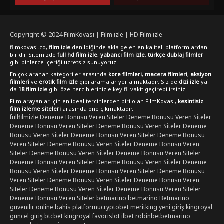
Copyright © 2024
FilmKovası | Film izle | HD Film izle
filmkovasi.co,
film izle
denildiğinde akla gelen en kaliteli platformlardan
biridir. Sitemizde
full hd film izle
,
yabancı film izle
,
türkçe dublaj filmler
gibi binlerce içeriği ücretsiz sunuyoruz.
En çok aranan kategoriler arasında
kore filmleri
,
macera filmleri
,
aksiyon
filmleri
ve
erotik film izle
gibi aramalar yer almaktadır. Siz de
dizi izle
ya
da
18 film izle
gibi özel tercihlerinizle keyifli vakit geçirebilirsiniz.
Film arayanlar için en ideal tercihlerden biri olan FilmKovası,
kesintisiz
film izleme siteleri
arasında öne çıkmaktadır.
fullfilmizle
Deneme Bonusu Veren Siteler
Deneme Bonusu Veren Siteler
Deneme Bonusu Veren Siteler
Deneme Bonusu Veren Siteler
Deneme
Bonusu Veren Siteler
Deneme Bonusu Veren Siteler
Deneme Bonusu
Veren Siteler
Deneme Bonusu Veren Siteler
Deneme Bonusu Veren
Siteler
Deneme Bonusu Veren Siteler
Deneme Bonusu Veren Siteler
Deneme Bonusu Veren Siteler
Deneme Bonusu Veren Siteler
Deneme
Bonusu Veren Siteler
Deneme Bonusu Veren Siteler
Deneme Bonusu
Veren Siteler
Deneme Bonusu Veren Siteler
Deneme Bonusu Veren
Siteler
Deneme Bonusu Veren Siteler
Deneme Bonusu Veren Siteler
Deneme Bonusu Veren Siteler
betmarino
betmarino
Betmarino
güvenilir online bahis platformu
cryptobet
meritking yeni giriş
kingroyal
güncel giriş
btcbet
kingroyal
favorislot
ilbet
robinbet
betmarino