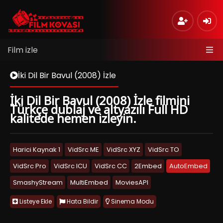
Film izle
İki Dil Bir Bavul (2008) İzle
İki Dil Bir Bavul (2008) İzle filmini
Türkçe dublaj ve altyazılı Full HD
kalitede hemen izleyin.
Harici Kaynak 1
VidSrc ME
VidSrc XYZ
VidSrc TO
VidSrc Pro
VidSrc ICU
VidSrc CC
2Embed
AutoEmbed
SmashyStream
MultiEmbed
MoviesAPI
Listeye Ekle
Hata Bildir
Sinema Modu