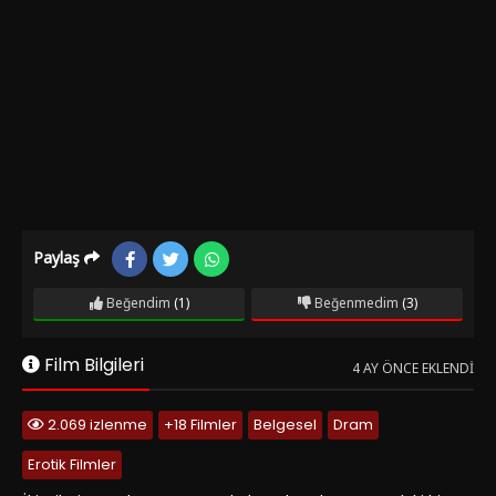
Paylaş
Beğendim
(1)
Beğenmedim
(3)
Film Bilgileri
4 AY ÖNCE EKLENDI
2.069 izlenme
+18 Filmler
Belgesel
Dram
Erotik Filmler