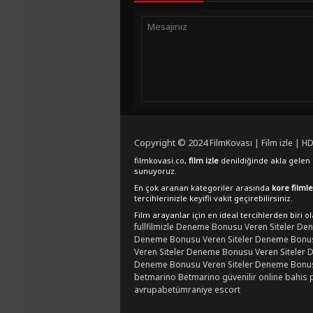
Copyright © 2024
FilmKovası | Film izle | HD
filmkovasi.co,
film izle
denildiğinde akla gelen e
sunuyoruz.
En çok aranan kategoriler arasında
kore filmle
tercihlerinizle keyifli vakit geçirebilirsiniz.
Film arayanlar için en ideal tercihlerden biri o
fullfilmizle
Deneme Bonusu Veren Siteler
Den
Deneme Bonusu Veren Siteler
Deneme Bonusu
Veren Siteler
Deneme Bonusu Veren Siteler
D
Deneme Bonusu Veren Siteler
Deneme Bonusu
betmarino
Betmarino güvenilir online bahis 
avrupabet
ümraniye escort