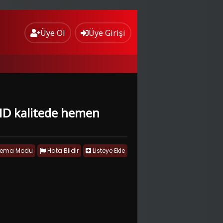
Üye Ol
Üye Girişi
l HD kalitede hemen
nema Modu
Hata Bildir
Listeye Ekle