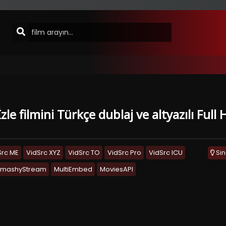
zle filmini Türkçe dublaj ve altyazılı Ful
Src ME
VidSrc XYZ
VidSrc TO
VidSrc Pro
VidSrc ICU
Si
SmashyStream
MultiEmbed
MoviesAPI