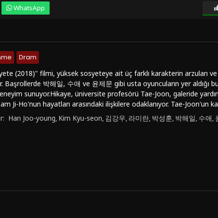
WhatsApp
enme
Dram
te (2018)" filmi, yüksek sosyeteye ait üç farklı karakterin arzuları ve aş
or. Başrollerde 박해일, 수애 ve 윤제문 gibi usta oyuncuların yer aldığı bu 
r deneyim sunuyor.Hikaye, üniversite profesörü Tae-Joon, galeride yardı
am Ji-Ho'nun hayatları arasındaki ilişkilere odaklanıyor. Tae-Joon'un 
engeyi kurmaya çalışırken, Soo-Yeon ve Ji-Ho arasındaki karmaşık duy
r:
Han Joo-young
Kim Kyu-seon
김강우
라미란
박성훈
박해일
수애
,
,
,
,
,
,
,
."Yüksek Sosyete (2018)", sadece karakterlerin içsel çatışmalarına o
tenin yaşam tarzını ve beklentilerini de gözler önüne seriyor. Yönet
uygusal bir yolculuk vaat ediyor.Film, sıradan hayatların ötesine geçerek 
sek sosyetenin göz alıcı dünyasına bir pencere açan bu yapım, türünd
 "Yüksek Sosyete (2018)" filmini izlemek isterseniz, Türkçe dublaj veya 
sitesinde online olarak full hd, 1080p kalitesinde kesintisiz bir şekilde i
 duygusal ve düşündürücü bir deneyim sunmaya hazır.