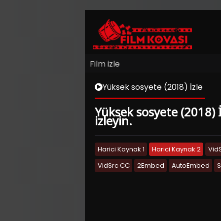
Film izle
Yüksek sosyete (2018) İzle
Yüksek sosyete (2018) İ
izleyin.
Harici Kaynak 1
Harici Kaynak 2
Vid
VidSrc CC
2Embed
AutoEmbed