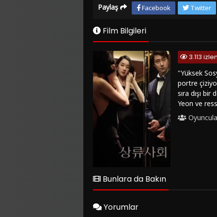
Paylaş
Facebook
Twitter
Film Bilgileri
3.113 izl
"Yüksek Sosye
portre çiziy
sıra dışı bi
Yeon ve ress
arasındaki d
Oyuncula
derinleşiyor
yüksek sosye
seyircilere d
sunuyor. Yük
çıkıyor.Eğer
"FilmKovası" 
Bunlara da Bakın
izleyicilere
Yorumlar