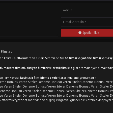
Spoiler Ekle
 Film izle
n kaliteli platformlardan biridir. Sitemizde
full hd film izle
,
yabancı film izle
,
türkç
ri
,
macera filmleri
,
aksiyon filmleri
ve
erotik film izle
gibi aramalar yer almaktadır
lan FilmKovası,
kesintisiz film izleme siteleri
arasında öne çıkmaktadır.
eme Bonusu Veren Siteler
Deneme Bonusu Veren Siteler
Deneme Bonusu Veren
 Veren Siteler
Deneme Bonusu Veren Siteler
Deneme Bonusu Veren Siteler
D
eneme Bonusu Veren Siteler
Deneme Bonusu Veren Siteler
Deneme Bonusu Ver
 Veren Siteler
Deneme Bonusu Veren Siteler
Deneme Bonusu Veren Siteler
D
platformu
cryptobet
meritking yeni giriş
kingroyal güncel giriş
btcbet
kingroyal