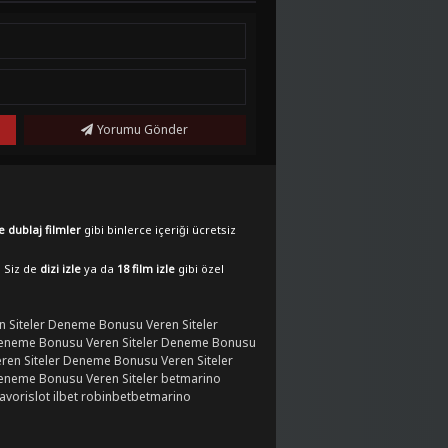
Yorumu Gönder
e dublaj filmler
gibi binlerce içeriği ücretsiz
. Siz de
dizi izle
ya da
18 film izle
gibi özel
 Siteler
Deneme Bonusu Veren Siteler
eneme Bonusu Veren Siteler
Deneme Bonusu
en Siteler
Deneme Bonusu Veren Siteler
eneme Bonusu Veren Siteler
betmarino
favorislot
ilbet
robinbet
betmarino