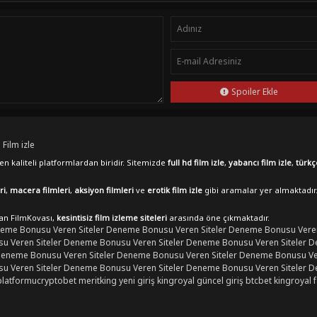
Spoiler Ekle
 Film izle
n kaliteli platformlardan biridir. Sitemizde
full hd film izle
,
yabancı film izle
,
türkç
ri
,
macera filmleri
,
aksiyon filmleri
ve
erotik film izle
gibi aramalar yer almaktadır
lan FilmKovası,
kesintisiz film izleme siteleri
arasında öne çıkmaktadır.
eme Bonusu Veren Siteler
Deneme Bonusu Veren Siteler
Deneme Bonusu Veren
 Veren Siteler
Deneme Bonusu Veren Siteler
Deneme Bonusu Veren Siteler
D
eneme Bonusu Veren Siteler
Deneme Bonusu Veren Siteler
Deneme Bonusu Ver
 Veren Siteler
Deneme Bonusu Veren Siteler
Deneme Bonusu Veren Siteler
D
platformu
cryptobet
meritking yeni giriş
kingroyal güncel giriş
btcbet
kingroyal