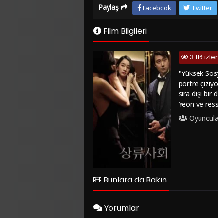
Paylaş
Facebook
Twitter
Film Bilgileri
3.116 izl
"Yüksek Sosye
portre çiziy
sıra dışı bi
Yeon ve ress
arasındaki d
Oyuncula
derinleşiyor
yüksek sosye
seyircilere d
sunuyor. Yük
çıkıyor.Eğer
"FilmKovası" 
Bunlara da Bakın
izleyicilere
Yorumlar