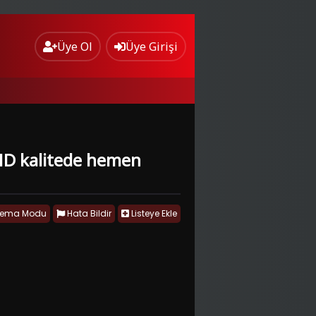
Üye Ol
Üye Girişi
l HD kalitede hemen
nema Modu
Hata Bildir
Listeye Ekle