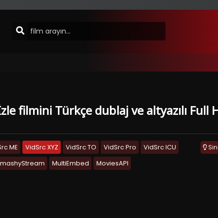
zle filmini Türkçe dublaj ve altyazılı Ful
Src ME
VidSrc XYZ
VidSrc TO
VidSrc Pro
VidSrc ICU
Si
SmashyStream
MultiEmbed
MoviesAPI