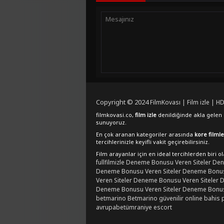
Copyright © 2024
FilmKovası | Film izle | HD
filmkovasi.co,
film izle
denildiğinde akla gelen e
sunuyoruz.
En çok aranan kategoriler arasında
kore filmle
tercihlerinizle keyifli vakit geçirebilirsiniz.
Film arayanlar için en ideal tercihlerden biri o
fullfilmizle
Deneme Bonusu Veren Siteler
Den
Deneme Bonusu Veren Siteler
Deneme Bonusu
Veren Siteler
Deneme Bonusu Veren Siteler
D
Deneme Bonusu Veren Siteler
Deneme Bonusu
betmarino
Betmarino güvenilir online bahis 
avrupabet
ümraniye escort