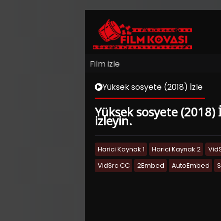
Film izle
Yüksek sosyete (2018) İzle
Yüksek sosyete (2018) İ
izleyin.
Harici Kaynak 1
Harici Kaynak 2
Vid
VidSrc CC
2Embed
AutoEmbed