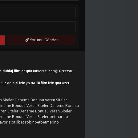
Yorumu Gönder
e dublaj filmler
gibi binlerce içeriği ücretsiz
. Siz de
dizi izle
ya da
18 film izle
gibi özel
 Siteler
Deneme Bonusu Veren Siteler
eneme Bonusu Veren Siteler
Deneme Bonusu
en Siteler
Deneme Bonusu Veren Siteler
eneme Bonusu Veren Siteler
betmarino
favorislot
ilbet
robinbet
betmarino