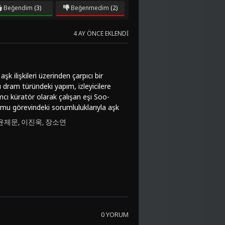
Beğendim
(3)
Beğenmedim
(2)
4 AY ÖNCE EKLENDI
k ilişkileri üzerinden çarpıcı bir
dram türündeki yapım, izleyicilere
mcı küratör olarak çalışan eşi Soo-
kamu görevindeki sorumluluklarıyla aşk
gusal bağlar giderek
윤제문
이진욱
장소연
,
,
daklanmakla kalmayıp aynı zamanda
men 변혁'in kusursuz yönetimiyle film,
seyircilere farklı bir perspektif
e izlenmeye değer bir eser olarak öne
Türkçe altyazı seçenekleriyle
zleyebilirsiniz. Bu etkileyici dram filmi,
0 YORUM