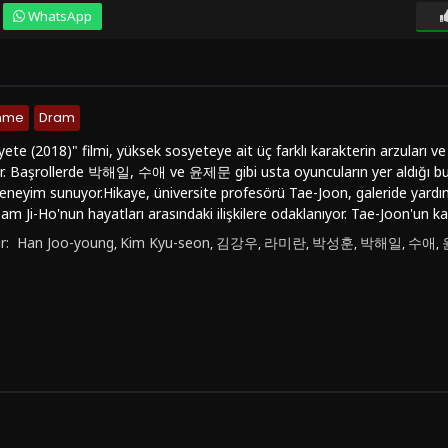
WhatsApp
enme
Dram
te (2018)" filmi, yüksek sosyeteye ait üç farklı karakterin arzuları ve aş
or. Başrollerde 박해일, 수애 ve 윤제문 gibi usta oyuncuların yer aldığı bu 
r deneyim sunuyor.Hikaye, üniversite profesörü Tae-Joon, galeride yardı
am Ji-Ho'nun hayatları arasındaki ilişkilere odaklanıyor. Tae-Joon'un 
engeyi kurmaya çalışırken, Soo-Yeon ve Ji-Ho arasındaki karmaşık duy
r:
Han Joo-young
Kim Kyu-seon
김강우
라미란
박성훈
박해일
수애
,
,
,
,
,
,
,
."Yüksek Sosyete (2018)", sadece karakterlerin içsel çatışmalarına o
tenin yaşam tarzını ve beklentilerini de gözler önüne seriyor. Yönet
uygusal bir yolculuk vaat ediyor.Film, sıradan hayatların ötesine geçerek 
sek sosyetenin göz alıcı dünyasına bir pencere açan bu yapım, türünd
 "Yüksek Sosyete (2018)" filmini izlemek isterseniz, Türkçe dublaj veya 
sitesinde online olarak full hd, 1080p kalitesinde kesintisiz bir şekilde i
 duygusal ve düşündürücü bir deneyim sunmaya hazır.