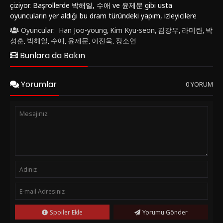
çiziyor. Başrollerde 박해일, 수애 ve 윤제문 gibi usta
oyuncuların yer aldığı bu dram türündeki yapım, izleyicilere
sıra dışı bir deneyim sunuyor.Hikaye, üniversite profesörü
Oyuncular:
Han Joo-young
Kim Kyu-seon
김강우
라미란
박
,
,
,
,
Tae-Joon, galeride yardımcı küratör olarak çalışan eşi Soo-
성훈
박해일
수애
윤제문
이진욱
장소연
,
,
,
,
,
Yeon ve ressam Ji-Ho'nun hayatları arasındaki ilişkilere
Bunlara da Bakın
odaklanıyor. Tae-Joon'un kamu görevindeki sorumluluklarıyla
aşk arasındaki dengeyi kurmaya çalışırken, Soo-Yeon ve Ji-Ho
arasındaki karmaşık duygusal bağlar giderek
Yorumlar
0 YORUM
derinleşiyor."Yüksek Sosyete (2018)", sadece karakterlerin
içsel çatışmalarına odaklanmakla kalmayıp aynı zamanda
yüksek sosyetenin yaşam tarzını ve beklentilerini de gözler
önüne seriyor. Yönetmen 변혁'in kusursuz yönetimiyle film,
seyircilere duygusal bir yolculuk vaat ediyor.Film, sıradan
hayatların ötesine geçerek seyircilere farklı bir perspektif
sunuyor. Yüksek sosyetenin göz alıcı dünyasına bir pencere
açan bu yapım, türünde izlenmeye değer bir eser olarak öne
çıkıyor.Eğer "Yüksek Sosyete (2018)" filmini izlemek
isterseniz, Türkçe dublaj veya Türkçe altyazı seçenekleriyle
"FilmKovası" sitesinde online olarak full hd, 1080p kalitesinde
kesintisiz bir şekilde izleyebilirsiniz. Bu etkileyici dram filmi,
Spoiler Ekle
Yorumu Gönder
izleyicilere duygusal ve düşündürücü bir deneyim sunmaya