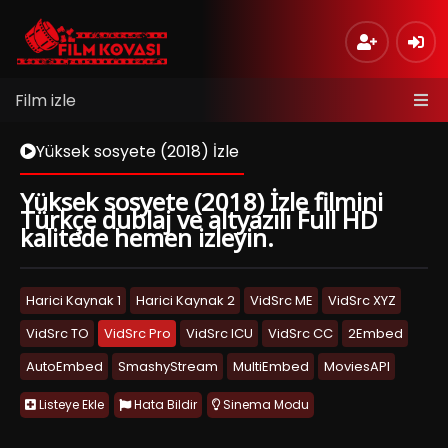
Film izle
Yüksek sosyete (2018) İzle
Yüksek sosyete (2018) İzle filmini
Türkçe dublaj ve altyazılı Full HD
kalitede hemen izleyin.
Harici Kaynak 1
Harici Kaynak 2
VidSrc ME
VidSrc XYZ
VidSrc TO
VidSrc Pro
VidSrc ICU
VidSrc CC
2Embed
AutoEmbed
SmashyStream
MultiEmbed
MoviesAPI
Listeye Ekle
Hata Bildir
Sinema Modu