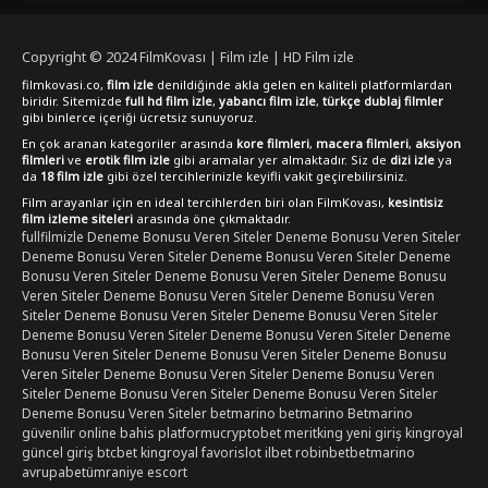
hazır.
Copyright © 2024
FilmKovası | Film izle | HD Film izle
filmkovasi.co,
film izle
denildiğinde akla gelen en kaliteli platformlardan
biridir. Sitemizde
full hd film izle
,
yabancı film izle
,
türkçe dublaj filmler
gibi binlerce içeriği ücretsiz sunuyoruz.
En çok aranan kategoriler arasında
kore filmleri
,
macera filmleri
,
aksiyon
filmleri
ve
erotik film izle
gibi aramalar yer almaktadır. Siz de
dizi izle
ya
da
18 film izle
gibi özel tercihlerinizle keyifli vakit geçirebilirsiniz.
Film arayanlar için en ideal tercihlerden biri olan FilmKovası,
kesintisiz
film izleme siteleri
arasında öne çıkmaktadır.
fullfilmizle
Deneme Bonusu Veren Siteler
Deneme Bonusu Veren Siteler
Deneme Bonusu Veren Siteler
Deneme Bonusu Veren Siteler
Deneme
Bonusu Veren Siteler
Deneme Bonusu Veren Siteler
Deneme Bonusu
Veren Siteler
Deneme Bonusu Veren Siteler
Deneme Bonusu Veren
Siteler
Deneme Bonusu Veren Siteler
Deneme Bonusu Veren Siteler
Deneme Bonusu Veren Siteler
Deneme Bonusu Veren Siteler
Deneme
Bonusu Veren Siteler
Deneme Bonusu Veren Siteler
Deneme Bonusu
Veren Siteler
Deneme Bonusu Veren Siteler
Deneme Bonusu Veren
Siteler
Deneme Bonusu Veren Siteler
Deneme Bonusu Veren Siteler
Deneme Bonusu Veren Siteler
betmarino
betmarino
Betmarino
güvenilir online bahis platformu
cryptobet
meritking yeni giriş
kingroyal
güncel giriş
btcbet
kingroyal
favorislot
ilbet
robinbet
betmarino
avrupabet
ümraniye escort